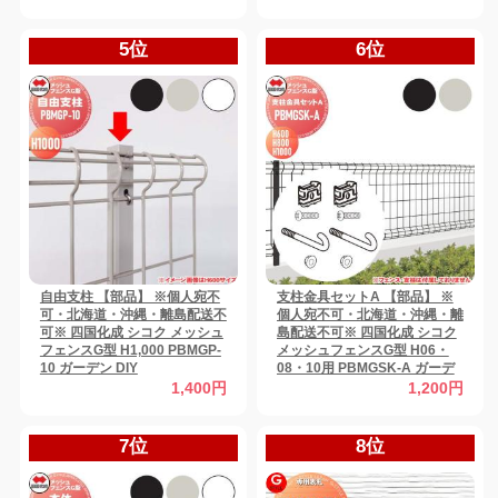
境界 屋外 【無料★特典対象】
5位
6位
自由支柱 【部品】 ※個人宛不
支柱金具セットA 【部品】 ※
可・北海道・沖縄・離島配送不
個人宛不可・北海道・沖縄・離
可※ 四国化成 シコク メッシュ
島配送不可※ 四国化成 シコク
フェンスG型 H1,000 PBMGP-
メッシュフェンスG型 H06・
10 ガーデン DIY
08・10用 PBMGSK-A ガーデ
ン DIY
1,400円
1,200円
7位
8位