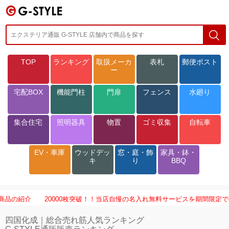
TOP
ランキング
取扱メーカ
表札
郵便ポスト
ー
宅配BOX
機能門柱
門扉
フェンス
水廻り
集合住宅
照明器具
物置
ゴミ収集
自転車
EV・車庫
ウッドデッ
窓・庭・飾
家具・鉢・
キ
り
BBQ
の紹介
20000枚突破！！当店自慢の名入れ無料サービスを期間限定で開催中他
四国化成｜総合売れ筋人気ランキング