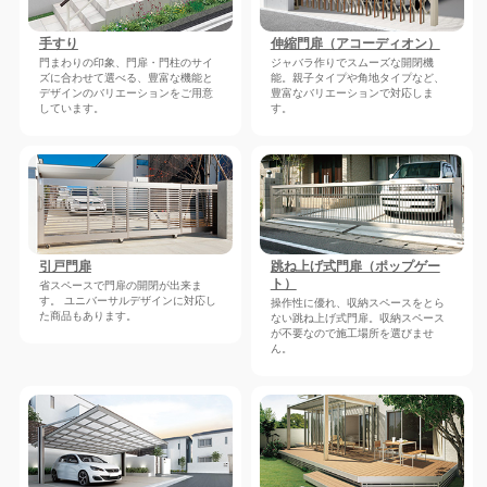
手すり
伸縮門扉（アコーディオン）
門まわりの印象、門扉・門柱のサイ
ジャバラ作りでスムーズな開閉機
ズに合わせて選べる、豊富な機能と
能。親子タイプや角地タイプなど、
デザインのバリエーションをご用意
豊富なバリエーションで対応しま
しています。
す。
引戸門扉
跳ね上げ式門扉（ポップゲー
ト）
省スペースで門扉の開閉が出来ま
す。 ユニバーサルデザインに対応し
操作性に優れ、収納スペースをとら
た商品もあります。
ない跳ね上げ式門扉。収納スペース
が不要なので施工場所を選びませ
ん。