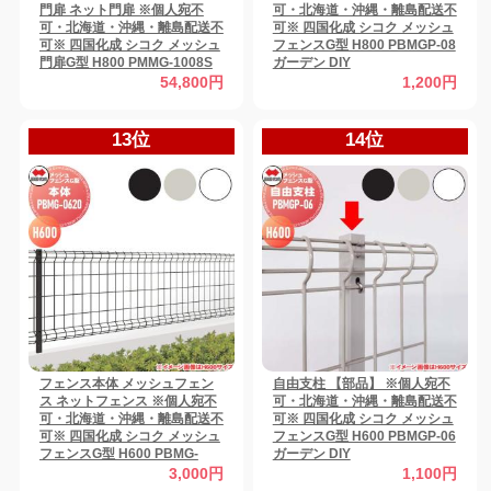
門扉 ネット門扉 ※個人宛不
可・北海道・沖縄・離島配送不
可・北海道・沖縄・離島配送不
可※ 四国化成 シコク メッシュ
可※ 四国化成 シコク メッシュ
フェンスG型 H800 PBMGP-08
門扉G型 H800 PMMG-1008S
ガーデン DIY
ガーデン DIY 扉 屋外 【無料★
54,800円
1,200円
特典対象】
13位
14位
フェンス本体 メッシュフェン
自由支柱 【部品】 ※個人宛不
ス ネットフェンス ※個人宛不
可・北海道・沖縄・離島配送不
可・北海道・沖縄・離島配送不
可※ 四国化成 シコク メッシュ
可※ 四国化成 シコク メッシュ
フェンスG型 H600 PBMGP-06
フェンスG型 H600 PBMG-
ガーデン DIY
0620 ガーデン DIY 塀 壁 囲い
3,000円
1,100円
境界 屋外 【無料★特典対象】