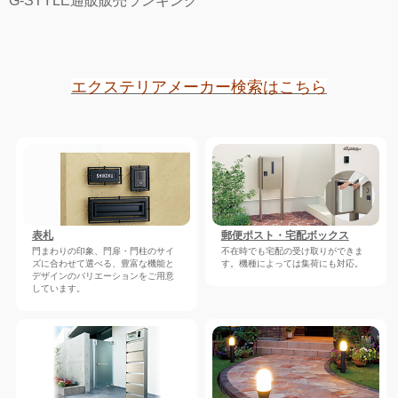
G-STYLE通販販売ランキング
エクステリアメーカー検索はこちら
表札
郵便ポスト・宅配ボックス
門まわりの印象、門扉・門柱のサイ
不在時でも宅配の受け取りができま
ズに合わせて選べる、豊富な機能と
す。機種によっては集荷にも対応。
デザインのバリエーションをご用意
しています。