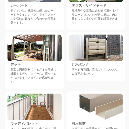
カーポート
テラス・サイドヤード
デザイン性、機能性に優れたカーポ
敷地条件や建物に合わせて選べるバ
ートをラインナップ。ライフスタイ
リエーション。わが家の庭に、内と
ルや収納台数などに合わせた商品を
外をつなぐ集いの空間を設置できま
選べます。
す。
デッキ
貯水タンク
豊富な周辺部材でさまざまな用途に
雨水を再利用。環境にやさしいスリ
対応するデッキスペース。庭を中心
ムな雨水タンク。
としたライフスタイルが広がりま
す。
ウッディパレット
汎用形材
バルコニーやテラスに敷くだけで簡
オリジナルの造作などにご使用いた