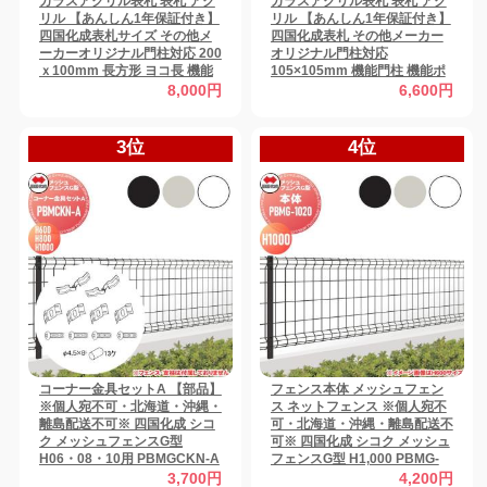
ガラスアクリル表札 表札 アク
ガラスアクリル表札 表札 アク
リル 【あんしん1年保証付き】
リル 【あんしん1年保証付き】
四国化成表札サイズ その他メ
四国化成表札 その他メーカー
ーカーオリジナル門柱対応 200
オリジナル門柱対応
ｘ100mm 長方形 ヨコ長 機能
105×105mm 機能門柱 機能ポ
門柱 機能ポール対応 G-STYLE
ール対応 G-STYLE オリジナル
8,000円
6,600円
オリジナル表札 G-1732 アクリ
表札 G-1512 アクリルガラス
ルガラス 戸建て 二世帯
戸建て 二世帯
3位
4位
コーナー金具セットA 【部品】
フェンス本体 メッシュフェン
※個人宛不可・北海道・沖縄・
ス ネットフェンス ※個人宛不
離島配送不可※ 四国化成 シコ
可・北海道・沖縄・離島配送不
ク メッシュフェンスG型
可※ 四国化成 シコク メッシュ
H06・08・10用 PBMGCKN-A
フェンスG型 H1,000 PBMG-
ガーデン DIY
1020 ガーデン DIY 塀 壁 囲い
3,700円
4,200円