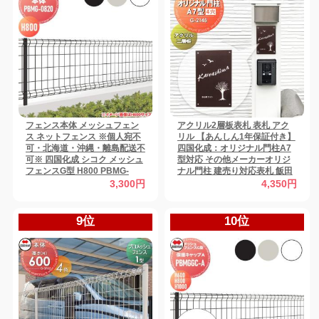
フェンス本体 メッシュフェン
アクリル2層板表札 表札 アク
ス ネットフェンス ※個人宛不
リル 【あんしん1年保証付き】
可・北海道・沖縄・離島配送不
四国化成：オリジナル門柱A7
可※ 四国化成 シコク メッシュ
型対応 その他メーカーオリジ
フェンスG型 H800 PBMG-
ナル門柱 建売り対応表札 飯田
0820 ガーデン DIY 塀 壁 囲い
産業 アーネストワン G-2145
3,300円
4,350円
境界 屋外 【無料★特典対象】
G-STYLE オリジナル表札 機能
門柱対応 G-STYLE オリジナル
表札 G-2145
9位
10位