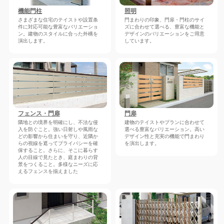
機能門柱
照明
さまざまな住宅のテイストや設置条
門まわりの印象、門扉・門柱のサイ
件に対応可能な豊富なバリエーショ
ズに合わせて選べる、豊富な機能と
ン。建物のスタイルに合った外構を
デザインのバリエーションをご用意
演出します。
しています。
フェンス・門扉
門扉
隣地との境界を明確にし、不法な侵
建物のテイストやプランに合わせて
入を防ぐこと。強い日射しや風雨な
選べる豊富なバリエーション。高い
どの影響から住まいを守り、近隣か
デザイン性と充実の機能で門まわり
らの視線を遮ってプライバシーを確
を演出します。
保すること。さらに、そこに暮らす
人の目線で見たとき、庭まわりの背
景をつくること。多様なニーズに応
えるフェンスを揃えました