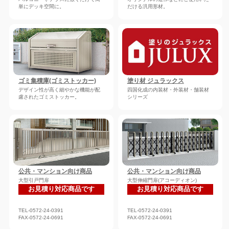
単にデッキ空間に。
だける汎用形材。
ゴミ集積庫(ゴミストッカー)
塗り材 ジュラックス
デザイン性が高く細やかな機能が配
四国化成の内装材・外装材・舗装材
慮されたゴミストッカー。
シリーズ
公共・マンション向け商品
公共・マンション向け商品
大型引戸門扉
大型伸縮門扉(アコーディオン)
お見積り対応商品です
お見積り対応商品です
TEL-0572-24-0391
TEL-0572-24-0391
FAX-0572-24-0691
FAX-0572-24-0691