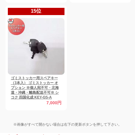
15位
ゴミストッカー用スペアキー
（3本入） ゴミストッカー オ
プション ※個人宛不可・北海
道・沖縄・離島配送不可※ シ
コク 四国化成 KEY-GS-A
7,000円
※画像がすべて開かない場合は右下の更新ボタンを押して下さい。