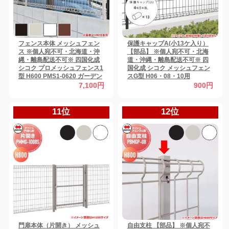
フェンス本体 メッシュフェン
保護キャップA(小13ケ入り）
ス ※個人宛不可・北海道・沖
【部品】 ※個人宛不可・北海
縄・離島配送不可※ 四国化成
道・沖縄・離島配送不可※ 四
シコク プロメッシュフェンス1
国化成 シコク メッシュフェン
型 H600 PMS1-0620 ガーデン
スG型 H06・08・10用
DIY 塀 壁 囲い 境界 屋外 【無
PBMGGC-A ガーデン DIY
7,100円
900円
料★特典対象】
11位
12位
門扉本体（片開き） メッシュ
自由支柱 【部品】 ※個人宛不