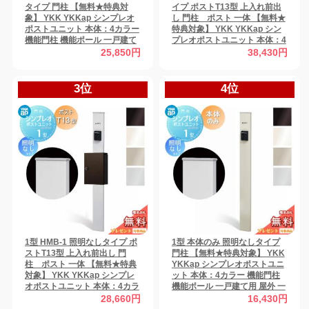
タイプ 門柱 【無料★特典対
イプ ポストT13型 上入れ前出
象】 YKK YKKap シンプレオ
し 門柱 ポスト 一体 【無料★
ポストユニット 本体：4カラー
特典対象】 YKK YKKap シン
機能門柱 機能ポール 一戸建て
プレオポストユニット 本体：4
用 屋外 一体型セット
カラー ポスト：7カラー 機能
25,850円
38,430円
門柱 機能ポール 一戸建て用 屋
外 一体型セット
3位
4位
1型 HMB-1 照明なしタイプ ポ
1型 本体のみ 照明なしタイプ
ストT13型 上入れ前出し 門
門柱 【無料★特典対象】 YKK
柱 ポスト 一体 【無料★特典
YKKap シンプレオポストユニ
対象】 YKK YKKap シンプレ
ット 本体：4カラー 機能門柱
オポストユニット 本体：4カラ
機能ポール 一戸建て用 屋外 一
ー ポスト：7カラー 機能門柱
体型セット
28,660円
16,430円
機能ポール 一戸建て用 屋外 一