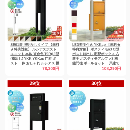
SE01型 照明なしタイプ 【無料
LED照明付き YKKap 【無料★
★特典対象】 ルシアスポスト
特典対象】 ポスティモα3 C型
ユニット 本体 複合色 T9R(L)型
ポスト前出し 宅配ボックス 右
(横出し) YKK YKKap 門柱 ポ
勝手 ポスティモアルファ3 機
スト 一体 おしゃれ ルシアス 機
能門柱 ポールセット 一戸建て
能門柱 機能ポール 一戸建て用
用 おしゃれ 屋外 一体型 セット
78,300円
108,290円
屋外 一体型セット
29位
30位