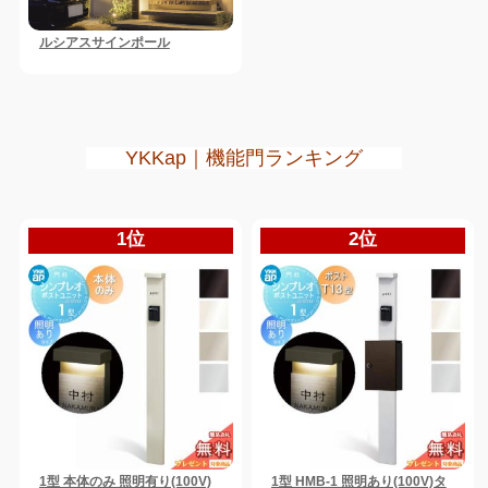
ルシアスサインポール
YKKap｜機能門ランキング
1位
2位
1型 本体のみ 照明有り(100V)
1型 HMB-1 照明あり(100V)タ