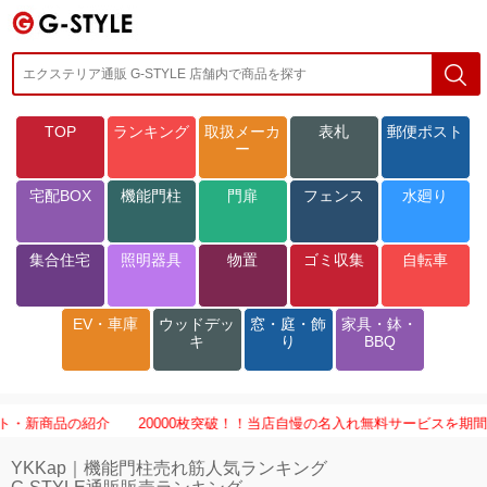
TOP
ランキング
取扱メーカ
表札
郵便ポスト
ー
宅配BOX
機能門柱
門扉
フェンス
水廻り
集合住宅
照明器具
物置
ゴミ収集
自転車
EV・車庫
ウッドデッ
窓・庭・飾
家具・鉢・
キ
り
BBQ
商品の紹介
20000枚突破！！当店自慢の名入れ無料サービスを期間限定で開
YKKap｜機能門柱売れ筋人気ランキング