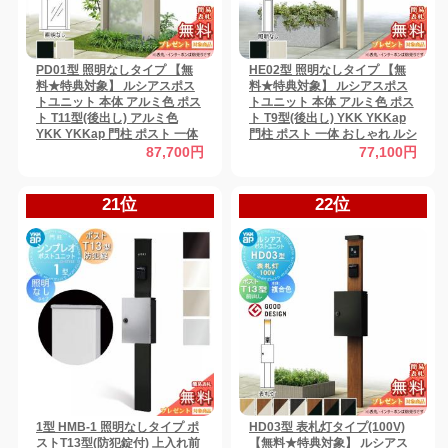
PD01型 照明なしタイプ 【無
HE02型 照明なしタイプ 【無
料★特典対象】 ルシアスポス
料★特典対象】 ルシアスポス
トユニット 本体 アルミ色 ポス
トユニット 本体 アルミ色 ポス
ト T11型(後出し) アルミ色
ト T9型(後出し) YKK YKKap
YKK YKKap 門柱 ポスト 一体
門柱 ポスト 一体 おしゃれ ルシ
おしゃれ ルシアス 機能門柱 機
アス 機能門柱 機能ポール 一戸
87,700円
77,100円
能ポール LED 一戸建て用 屋外
建て用 屋外 一体型セット
一体型セット
21位
22位
1型 HMB-1 照明なしタイプ ポ
HD03型 表札灯タイプ(100V)
ストT13型(防犯錠付) 上入れ前
【無料★特典対象】 ルシアス