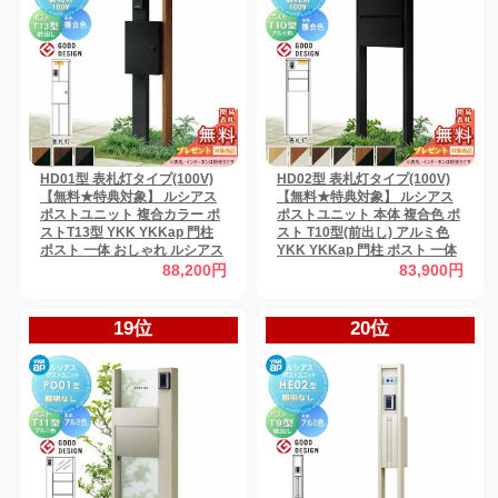
HD01型 表札灯タイプ(100V)
HD02型 表札灯タイプ(100V)
【無料★特典対象】 ルシアス
【無料★特典対象】 ルシアス
ポストユニット 複合カラー ポ
ポストユニット 本体 複合色 ポ
ストT13型 YKK YKKap 門柱
スト T10型(前出し) アルミ色
ポスト 一体 おしゃれ ルシアス
YKK YKKap 門柱 ポスト 一体
機能門柱 機能ポール LED 一戸
おしゃれ ルシアス 機能門柱 機
88,200円
83,900円
建て用 屋外 一体型セット
能ポール LED 一戸建て用 屋外
一体型セット
19位
20位