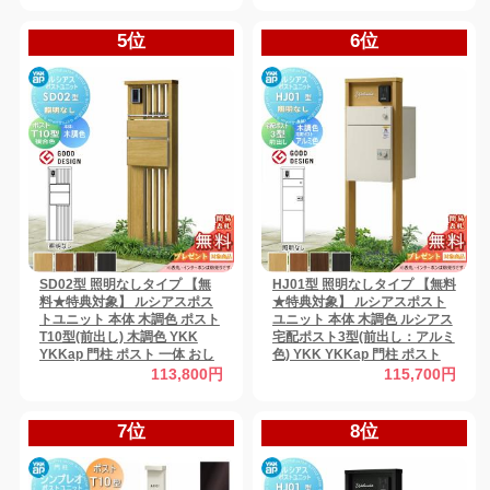
体型セット
5位
6位
SD02型 照明なしタイプ 【無
HJ01型 照明なしタイプ 【無料
料★特典対象】 ルシアスポス
★特典対象】 ルシアスポスト
トユニット 本体 木調色 ポスト
ユニット 本体 木調色 ルシアス
T10型(前出し) 木調色 YKK
宅配ポスト3型(前出し：アルミ
YKKap 門柱 ポスト 一体 おし
色) YKK YKKap 門柱 ポスト
ゃれ ルシアス 機能門柱 機能ポ
宅配ボックス おしゃれ ルシア
113,800円
115,700円
ール 一戸建て用 屋外 一体型セ
ス 機能門柱 機能ポール
ット
7位
8位