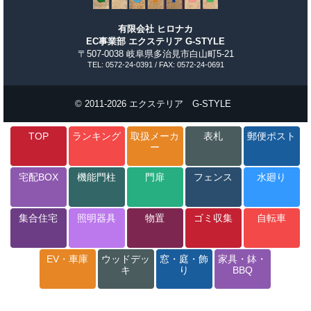
有限会社 ヒロナカ
EC事業部 エクステリア G-STYLE
〒507-0038 岐阜県多治見市白山町5-21
TEL: 0572-24-0391 / FAX: 0572-24-0691
© 2011-2026 エクステリア G-STYLE
TOP
ランキング
取扱メーカ
表札
郵便ポスト
ー
宅配BOX
機能門柱
門扉
フェンス
水廻り
集合住宅
照明器具
物置
ゴミ収集
自転車
EV・車庫
ウッドデッ
窓・庭・飾
家具・鉢・
キ
り
BBQ