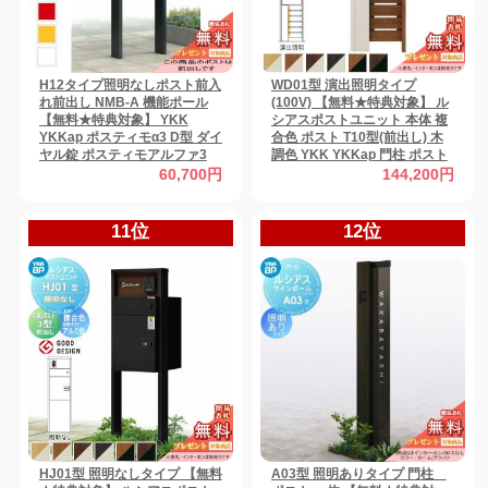
H12タイプ照明なしポスト前入
WD01型 演出照明タイプ
れ前出し NMB-A 機能ポール
(100V) 【無料★特典対象】 ル
【無料★特典対象】 YKK
シアスポストユニット 本体 複
YKKap ポスティモα3 D型 ダイ
合色 ポスト T10型(前出し) 木
ヤル錠 ポスティモアルファ3
調色 YKK YKKap 門柱 ポスト
機能門柱 ポールセット 一戸建
一体 おしゃれ ルシアス 機能門
60,700円
144,200円
て用 おしゃれ 屋外
柱 機能ポール LED 一戸建て用
屋外 一体型セット
11位
12位
HJ01型 照明なしタイプ 【無料
A03型 照明ありタイプ 門柱