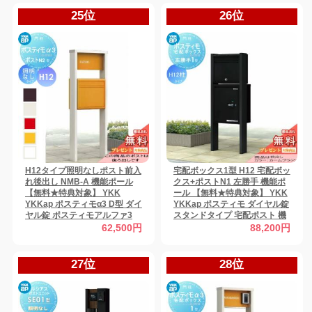
25位
26位
H12タイプ照明なしポスト前入
宅配ボックス1型 H12 宅配ボッ
れ後出し NMB-A 機能ポール
クス+ポストN1 左勝手 機能ポ
【無料★特典対象】 YKK
ール 【無料★特典対象】 YKK
YKKap ポスティモα3 D型 ダイ
YKKap ポスティモ ダイヤル錠
ヤル錠 ポスティモアルファ3
スタンドタイプ 宅配ポスト 機
機能門柱 ポールセット 一戸建
能門柱 ポールセット 一戸建て
62,500円
88,200円
て用 おしゃれ 屋外
用 おしゃれ 屋外 一体型 セット
27位
28位