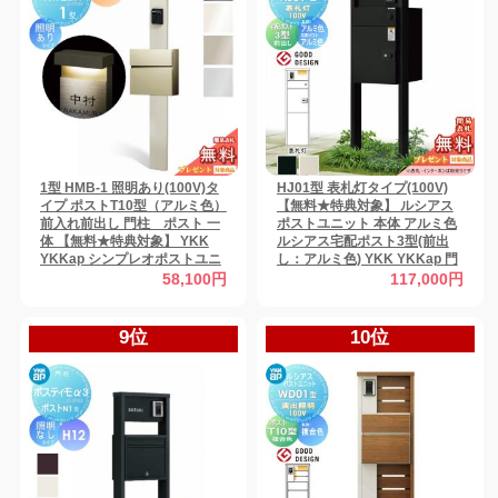
1型 HMB-1 照明あり(100V)タ
HJ01型 表札灯タイプ(100V)
イプ ポストT10型（アルミ色）
【無料★特典対象】 ルシアス
前入れ前出し 門柱 ポスト 一
ポストユニット 本体 アルミ色
体 【無料★特典対象】 YKK
ルシアス宅配ポスト3型(前出
YKKap シンプレオポストユニ
し：アルミ色) YKK YKKap 門
ット 本体：4カラー ポスト：2
柱 ポスト 宅配ボックス おしゃ
58,100円
117,000円
カラー 機能門柱 機能ポール 一
れ ルシアス 機能門柱 機能ポー
戸建て用 屋外 一体型セット
ル LED
9位
10位