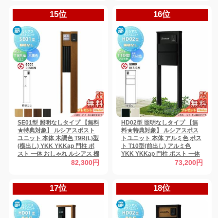
型セット
ウン(4J) 機能門柱 機能ポール
15位
16位
SE01型 照明なしタイプ 【無料
HD02型 照明なしタイプ 【無
★特典対象】 ルシアスポスト
料★特典対象】 ルシアスポス
ユニット 本体 木調色 T9R(L)型
トユニット 本体 アルミ色 ポス
(横出し) YKK YKKap 門柱 ポ
ト T10型(前出し) アルミ色
スト 一体 おしゃれ ルシアス 機
YKK YKKap 門柱 ポスト 一体
能門柱 機能ポール 一戸建て用
おしゃれ ルシアス 機能門柱 機
82,300円
73,200円
屋外 一体型セット
能ポール 一戸建て用 屋外 一体
型セット
17位
18位