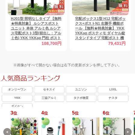
HJ01型 照明なしタイプ 【無料
宅配ボックス1型 H12 宅配ボッ
★特典対象】 ルシアスポスト
クス+ポストN1 右勝手 機能ポ
ユニット 本体 アルミ色 ルシア
ール 【無料★特典対象】 YKK
ス宅配ポスト3型(前出し：アル
YKKap ポスティモ ダイヤル錠
ミ色) YKK YKKap 門柱 ポスト
スタンドタイプ 宅配ポスト 機
宅配ボックス おしゃれ ルシア
能門柱 ポールセット 一戸建て
108,700円
79,431円
ス 機能門柱 機能ポール
用 おしゃれ 屋外 一体型 セット
※画像がすべて開かない場合は右下の更新ボタンを押して下さい。