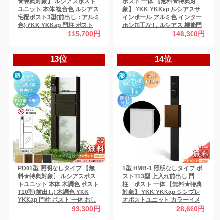
★特典対象】 ルシアスポスト
ポスト 一体 【無料★特典対
ユニット 本体 複合色 ルシアス
象】 YKK YKKap ルシアスサ
宅配ポスト3型(前出し：アルミ
インポール アルミ色 インター
色) YKK YKKap 門柱 ポスト
ホン加工なし ルシアス 機能門
宅配ボックス おしゃれ ルシア
柱 機能ポール LED 一戸建て用
115,700円
146,300円
ス 機能門柱 機能ポール
屋外 一体型セット
13位
14位
PD01型 照明なしタイプ 【無
1型 HMB-1 照明なしタイプ ポ
料★特典対象】 ルシアスポス
ストT13型 上入れ前出し 門
トユニット 本体 木調色 ポスト
柱 ポスト 一体 【無料★特典
T10型(前出し) 木調色 YKK
対象】 YKK YKKap シンプレ
YKKap 門柱 ポスト 一体 おし
オポストユニット カラーイメ
ゃれ ルシアス 機能門柱 機能ポ
ージ 本体：カームブラック
93,300円
28,660円
ール LED 一戸建て用 屋外 一体
(B7) ポスト：ミディアムブラ