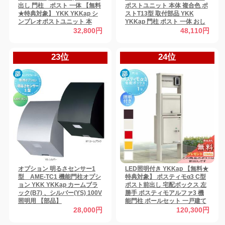
出し 門柱 ポスト 一体 【無料
ポストユニット 本体 複合色 ポ
★特典対象】 YKK YKKap シ
ストT13型 取付部品 YKK
ンプレオポストユニット 本
YKKap 門柱 ポスト 一体 おし
体：4カラー ポスト：7カラー
ゃれ ルシアス 機能門柱 機能ポ
32,800円
48,110円
機能門柱 機能ポール 一戸建て
ール LED 一戸建て用 屋外 一体
用 屋外 一体型セット
型セット
23位
24位
オプション 明るさセンサー1
LED照明付き YKKap 【無料★
型 AME-TC1 機能門柱オプシ
特典対象】 ポスティモα3 C型
ョン YKK YKKap カームブラ
ポスト前出し 宅配ボックス 左
ック(B7) 、シルバー(YS) 100V
勝手 ポスティモアルファ3 機
照明用 【部品】
能門柱 ポールセット 一戸建て
用 おしゃれ 屋外
28,000円
120,300円