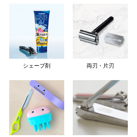
シェーブ剤
両刃・片刃