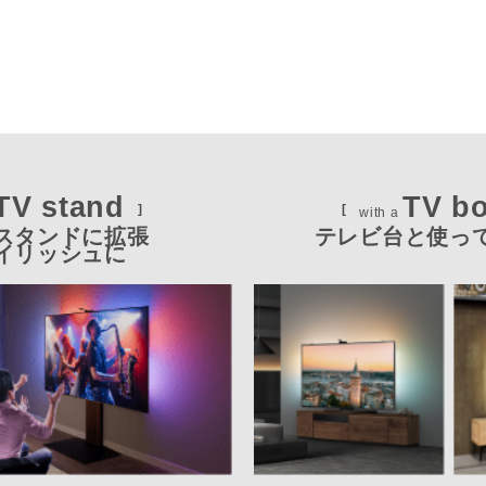
TV stand
TV b
with a
スタンドに拡張​
テレビ台と使っ
イリッシュに​