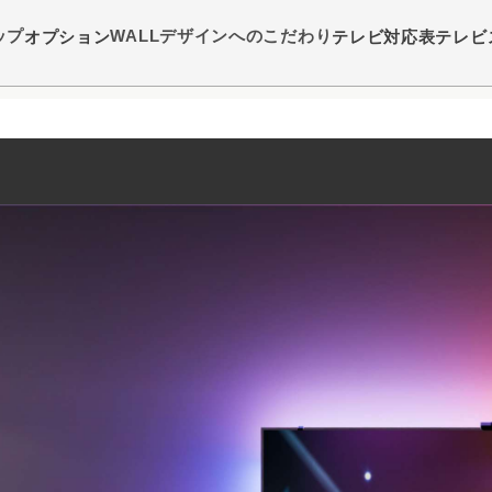
ップ
WALLデザインへのこだわり
オプション
テレビ対応表
テレビ
フックをテレビに掛けるだけで簡単に設置可能
3色から選べる、間接照明。
画面に合わせることも可能に。