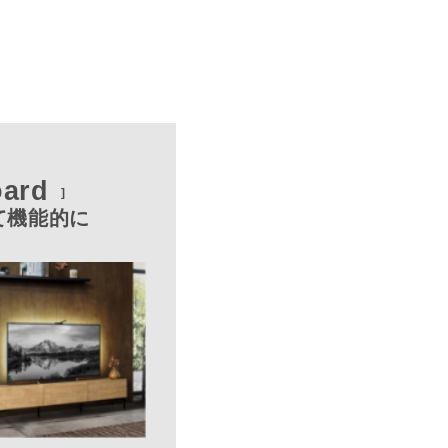
oard
て
機能的に