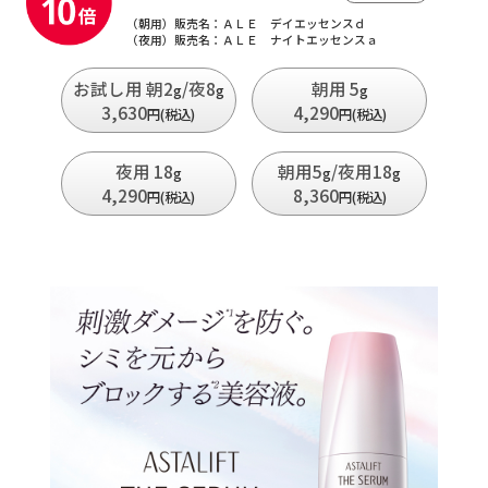
（朝用）販売名：ＡＬＥ デイエッセンスｄ
（夜用）販売名：ＡＬＥ ナイトエッセンスａ
お試し用 朝2
/夜8
朝用 5
g
g
g
3,630
4,290
円(税込)
円(税込)
夜用 18
朝用5
/夜用18
g
g
g
4,290
8,360
円(税込)
円(税込)