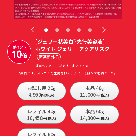
[ジェリー状美白
先行美容液]
*3
ホワイト ジェリー アクアリスタ
医薬部外品
販売名：ＡＬ ジェリーホワイトｅ
*美白とは、メラニンの生成を抑え、シミ・そばかすを防ぐこと。
お試し用 20
本品 40
g
g
4,950
11,000
円(税込)
円(税込)
レフィル 40
本品 60
g
g
10,450
14,300
円(税込)
円(税込)
レフィル 60
g