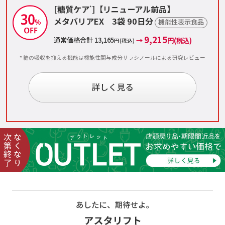
[糖質ケア
]【リニューアル前品】
*
メタバリアEX 3袋 90日分
機能性表示食品
9,215
通常価格合計 13,165
→
円(税込)
円(税込)
* 糖の吸収を抑える機能は機能性関与成分サラシノールによる研究レビュー