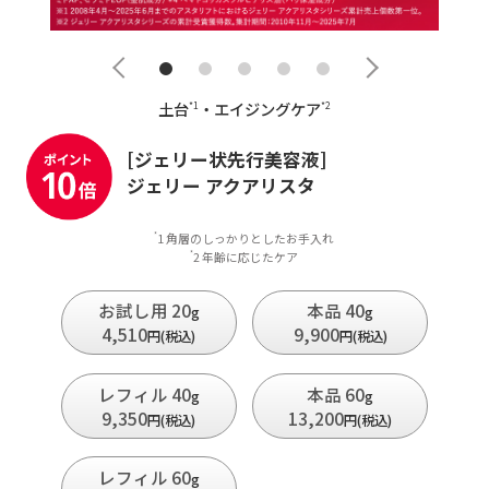
土台
・エイジングケア
*1
*2
[ジェリー状先行美容液]
ジェリー アクアリスタ
1 角層のしっかりとしたお手入れ
*
2 年齢に応じたケア
*
お試し用 20
本品 40
g
g
4,510
9,900
円(税込)
円(税込)
レフィル 40
本品 60
g
g
9,350
13,200
円(税込)
円(税込)
レフィル 60
g