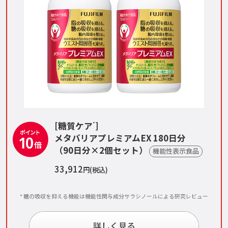
[糖質ケア
]
*
メタバリアプレミアムEX 180日分
（90日分×2個セット）
機能性表示食品
33,912
円(税込)
* 糖の吸収を抑える機能は機能性関与成分サラシノールによる研究レビュー