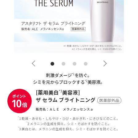
刺激ダメージ
を防ぐ。
*1
シミを元からブロックする
美容液。
*2
[薬用美白
美容液]
*3
ザ セラム ブライトニング
医薬部外品
販売名：ＡＬＥ メラノエッセンスａ
1 乾燥・あせも・しもやけ・ひび・あかぎれ・にきびなどのこと。
*
2 メラニンの生成を抑え、シミ・そばかすを防ぐこと。
*
3 美白とは、メラニンの生成を抑え、シミ・そばかすを防ぐこと。
*