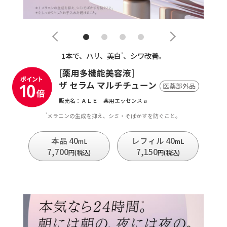
1本で、ハリ、美白
、シワ改善。
*
[薬用多機能美容液]
ザ セラム マルチチューン
医薬部外品
販売名：ＡＬＥ 薬用エッセンスａ
メラニンの生成を抑え、シミ・そばかすを防ぐこと。
*
本品 40
レフィル 40
mL
mL
7,700
7,150
円(税込)
円(税込)