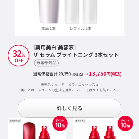
[薬用美白
美容液]
*
ザ セラム ブライトニング 3本セット
医薬部外品
13,750
通常価格合計 20,350
→
円(税込)
円(税込)
販売名：ＡＬＥ メラノエッセンスａ
*美白とは、メラニンの生成を抑え、シミ・そばかすを防ぐこと。