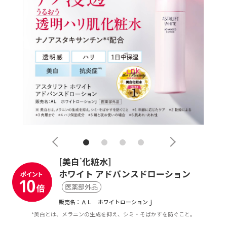
[美白
化粧水]
*
ホワイト アドバンスドローション
医薬部外品
販売名：ＡＬ ホワイトローションｊ
*美白とは、メラニンの生成を抑え、シミ・そばかすを防ぐこと。