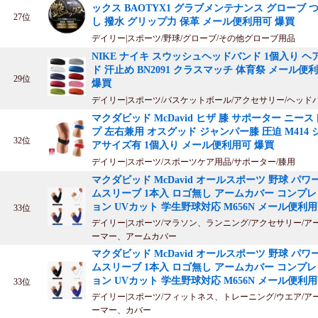
ックス BAOTYX1 グラブメンテナンス グローブ 
27位
し 撥水 グリップ力 保革 メール便利用可 爆買
デイリー|スポーツ/野球/グローブ/その他グローブ用品
NIKE ナイキ スウッシュヘッドバンド 1個入り ヘ
ド 汗止め BN2091 クラスマッチ 体育祭 メール便
29位
爆買
デイリー|スポーツ/バスケットボール/アクセサリー/ヘッド
マクダビッド McDavid ヒザ 膝 サポーター ニー
プ 左右兼用 オスグッド ジャンパー膝 圧迫 M414 
32位
アサイズ有 1個入り メール便利用可 爆買
デイリー|スポーツ/スポーツケア用品/サポーター/膝用
マクダビッド McDavid オールスポーツ 野球 パワ
ムスリーブ 1本入 ロゴ無し アームカバー コンプ
ョン UVカット 学生野球対応 M656N メール便利
33位
デイリー|スポーツ/マラソン、ランニング/アクセサリー/ア
ーマー、アームカバー
マクダビッド McDavid オールスポーツ 野球 パワ
ムスリーブ 1本入 ロゴ無し アームカバー コンプ
ョン UVカット 学生野球対応 M656N メール便利
33位
デイリー|スポーツ/フィットネス、トレーニング/ウエア/ア
ーマー、カバー