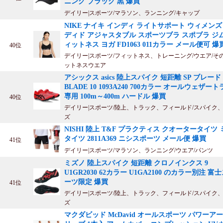
ニング ブラック 黒 爆買
デイリー|スポーツ/マラソン、ランニング/キャップ
NIKE ナイキ インディ ライトサポート ウィメンズ
ディド アジャスタブル スポーツブラ スポブラ ジム
ィットネス ヨガ FD1063 011カラー メール便可 爆
40位
デイリー|スポーツ/フィットネス、トレーニング/ウエア/そ
ットネスウエア
アシックス asics 陸上スパイク 短距離 SP ブレード 1
BLADE 10 1093A240 700カラー オールウェザー
専用 100m～400m ハードル 爆買
40位
デイリー|スポーツ/陸上、トラック、フィールド/スパイク
ズ
NISHI 陸上 T&F プラクティス クオータータイツ
タイツ 2811A369 ニシスポーツ メール便 爆買
41位
デイリー|スポーツ/マラソン、ランニング/ウエア/パンツ
ミズノ 陸上スパイク 短距離 クロノインクス 9
U1GR2030 62カラー U1GA2100 のカラー別注 富
ーツ限定 爆買
41位
デイリー|スポーツ/陸上、トラック、フィールド/スパイク
ズ
マクダビッド McDavid オールスポーツ パワーア