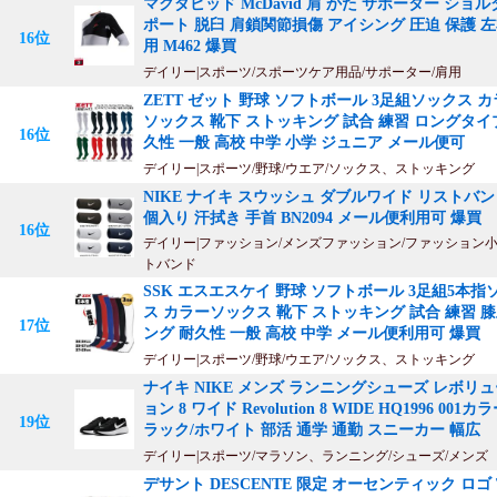
マクダビッド McDavid 肩 かた サポーター ショ
ポート 脱臼 肩鎖関節損傷 アイシング 圧迫 保護 
16位
用 M462 爆買
デイリー|スポーツ/スポーツケア用品/サポーター/肩用
ZETT ゼット 野球 ソフトボール 3足組ソックス 
ソックス 靴下 ストッキング 試合 練習 ロングタイ
16位
久性 一般 高校 中学 小学 ジュニア メール便可
デイリー|スポーツ/野球/ウエア/ソックス、ストッキング
NIKE ナイキ スウッシュ ダブルワイド リストバン
個入り 汗拭き 手首 BN2094 メール便利用可 爆買
16位
デイリー|ファッション/メンズファッション/ファッション小
トバンド
SSK エスエスケイ 野球 ソフトボール 3足組5本指
ス カラーソックス 靴下 ストッキング 試合 練習 
17位
ング 耐久性 一般 高校 中学 メール便利用可 爆買
デイリー|スポーツ/野球/ウエア/ソックス、ストッキング
ナイキ NIKE メンズ ランニングシューズ レボリ
ョン 8 ワイド Revolution 8 WIDE HQ1996 001カ
19位
ラック/ホワイト 部活 通学 通勤 スニーカー 幅広
デイリー|スポーツ/マラソン、ランニング/シューズ/メンズ
デサント DESCENTE 限定 オーセンティック ロゴ