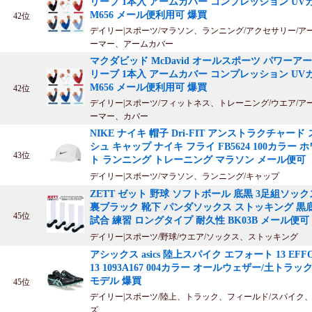
リーブ 1本入 アームカバー コンプレッション UV
M656 メール便利用可 爆買
42位
デイリー|スポーツ/マラソン、ランニング/アクセサリー/ア
ーマー、アームカバー
マクダビッド McDavid オールスポーツ パワーア
リーブ 1本入 アームカバー コンプレッション UV
M656 メール便利用可 爆買
42位
デイリー|スポーツ/フィットネス、トレーニング/ウエア/ア
ーマー、カバー
NIKE ナイキ 帽子 Dri-FIT アンストラクチャード
シュ キャップ ナイキ フライ FB5624 100カラー 
43位
ト ランニング トレーニング マラソン メール便可
デイリー|スポーツ/マラソン、ランニング/キャップ
ZETT ゼット 野球 ソフトボール 底黒 3足組ソック
裏ブラック 靴下 パンダソックス ストッキング 黒
45位
試合 練習 ロングタイプ 耐久性 BK03B メール便可
デイリー|スポーツ/野球/ウエア/ソックス、ストッキング
アシックス asics 陸上スパイク エフォート 13 EFF
13 1093A167 004カラー オールウェザー/土トラッ
モデル 爆買
45位
デイリー|スポーツ/陸上、トラック、フィールド/スパイク
ズ