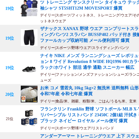
ツ トレーニング サンスクリーン タイキュウ テック
袖シャツ ST5SHT12M MOVESPORT 爆買
19位
デイリー|スポーツ/フィットネス、トレーニング/ウエア/そ
ットネスウエア
ザナックス XANAX 野球 ウエア コンプリートス
ィングパンツ2 スラパン BUSSP402 パッド付き 
19位
ファールカップ収納可能 メール便利用可 爆買
デイリー|スポーツ/野球/ウエア/スライディングパンツ
ナイキ NIKE メンズ ランニングシューズ レボリ
ョン 8 ワイド Revolution 8 WIDE HQ1996 001カ
ラック/ホワイト 部活 通学 通勤 スニーカー 幅広
19位
デイリー|ファッション/メンズファッション/シューズ/ラン
ューズ
お米 コメ 雪若丸 10kg 5kg×2 無洗米 送料無料 山
令和7年産 令和七年産 爆買
20位
デイリー|食品/米、雑穀、粉類/米、ごはん/うるち米、玄米
フランクリン Franklin 野球 ソフトボール MLB X-
リバーシブル リストバンド 23450C 2個1組 汗拭き
21位
ブラック ネイビー ロイヤル メール便可 爆買
デイリー|スポーツ/野球/ウエア/リストバンド
アンダーアーマー トレーニングウエア 上下 スウ