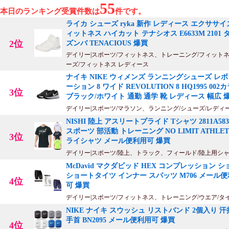
55
本日のランキング受賞件数は
件です。
ライカ シューズ ryka 新作 レディース エクササイ
ィットネス ハイカット テナシオス E6633M 2101 
2位
ズンバ TENACIOUS 爆買
デイリー|スポーツ/フィットネス、トレーニング/フィット
ーズ/フィットネス レディース
ナイキ NIKE ウィメンズ ランニングシューズ レ
ーション 8 ワイド REVOLUTION 8 HQ1995 002
3位
ブラック/ホワイト 通勤 通学 靴 レディース 幅広 
デイリー|スポーツ/マラソン、ランニング/シューズ/レディ
NISHI 陸上 アスリートプライド Tシャツ 2811A58
スポーツ 部活動 トレーニング NO LIMIT ATHLET
3位
ライシャツ メール便利用可 爆買
デイリー|スポーツ/陸上、トラック、フィールド/陸上用シ
McDavid マクダビッド HEX コンプレッション 
ショートタイツ インナー スパッツ M706 メール
4位
可 爆買
デイリー|スポーツ/フィットネス、トレーニング/ウエア/タ
NIKE ナイキ スウッシュ リストバンド 2個入り 
手首 BN2095 メール便利用可 爆買
4位