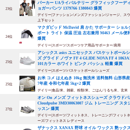
パーカー UAライバルテリー グラフィックフーディ
ョガーパンツ 1379766 1380843 爆買
23位
デイリー|ファッション/メンズファッション/ジャージ、スウ
上下セット
マクダビッド McDavid 肩 かた サポーター ショ
ポート ライト 保温 圧迫 左右兼用 M463 メール便
24位
爆買
デイリー|スポーツ/スポーツケア用品/サポーター/肩用
アシックス asics ユニセックス バスケットボール
ズ グライド ノヴァ FF 4 GLIDE NOVA FF 4 1063A
25位
101カラー ホワイト ピンク バッシュ 軽量 爆買
デイリー|スポーツ/バスケットボール/シューズ
お米 コメ はえぬき 10kg 無洗米 送料無料 山形県産
7年産 令和七年産 5kg×2 爆買
25位
デイリー|食品/米、雑穀、粉類/米、ごはん/うるち米、玄米
オン On メンズ フィットネスシューズ クラウドパ
Cloudpulse 3MD30063007 ジム トレーニング ス
ッスン 爆買
27位
デイリー|スポーツ/フィットネス、トレーニング/フィット
ーズ/フィットネス レディース
ザナックス XANAX 野球 オイル ワックス 艶ック