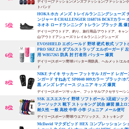
デイリー|ファッション/メンズファッション/ファッション小
トバンド
HOKA ホカ メンズ トレイルランニングシューズ 
ンジャー 8 CHALLENGER 1168716 BCKTカラー
5位
ネオネ ロードランニング トレラン ブラック 黒 爆
デイリー|アウトドア、釣り、旅行用品/アウトドア、キャン
山/アウトドアシューズ/トレイルランニングシューズ
EVOSHIELD エボシールド 野球 硬式 軟式 ソフ
PRO SRZ 2.0 ダブルストラップ エルボーガード 
6位
用 WB57265 防具 肘 打者用 バッター 爆買
デイリー|スポーツ/野球/バッター用防具、ヘルメット/エル
ド
NIKE ナイキ サッカー フットサル Jガード レガー
ンガード すねあて SP0040 009カラー ブラック/
8位
黒 メンズ レディース ジュニア キッズ 爆買
デイリー|スポーツ/サッカー、フットサル/アクセサリー/シ
SSK エスエスケイ 野球 ソフトボール 3足組ソック
ラーソックス 靴下 ストッキング 試合 練習 膝上ロ
8位
耐久性 一般 高校 中学 小学 ジュニア メール便可
デイリー|スポーツ/野球/ウエア/ソックス、ストッキング
McDavid マクダビッド HEX コンプレッション 