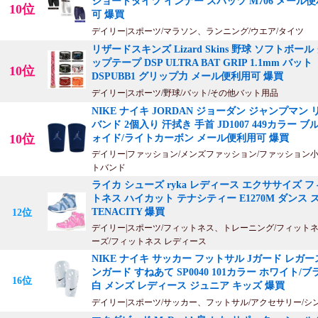
ショートタイツ インナー スパッツ M706 メール
10位
可 爆買
デイリー|スポーツ/マラソン、ランニング/ウエア/タイツ
リザードスキンズ Lizard Skins 野球 ソフトボール
ップテープ DSP ULTRA BAT GRIP 1.1mm バット
10位
DSPUBB1 グリップ力 メール便利用可 爆買
デイリー|スポーツ/野球/バット/その他バット用品
NIKE ナイキ JORDAN ジョーダン ジャンプマン 
バンド 2個入り 汗拭き 手首 JD1007 449カラー ブ
10位
ォイド/ライトカーボン メール便利用可 爆買
デイリー|ファッション/メンズファッション/ファッション小
トバンド
ライカ シューズ ryka レディース エクササイズ 
トネス ハイカット テナシティー E1270M ダンス 
TENACITY 爆買
12位
デイリー|スポーツ/フィットネス、トレーニング/フィット
ーズ/フィットネス レディース
NIKE ナイキ サッカー フットサル Jガード レガー
ンガード すねあて SP0040 101カラー ホワイト/
16位
白 メンズ レディース ジュニア キッズ 爆買
デイリー|スポーツ/サッカー、フットサル/アクセサリー/シ