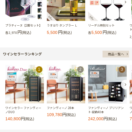
プラティーヌ【2脚セット】
うすはり タンブラー Ｌ
リーデル特別セット
円
円
円
(税込)
(税込)
(税込)
各
2,970
5,500
各
5,500
2
ワインセラーランキング
商品一覧へ
ワインセラー ファンヴィー
ファンヴィーノ 28本
ファンヴィーノ ブリリアン
ノDUO
ト 収納40本
ノ
円
(税込)
109,780
円
円
(税込)
(税込)
140,800
242,000
7