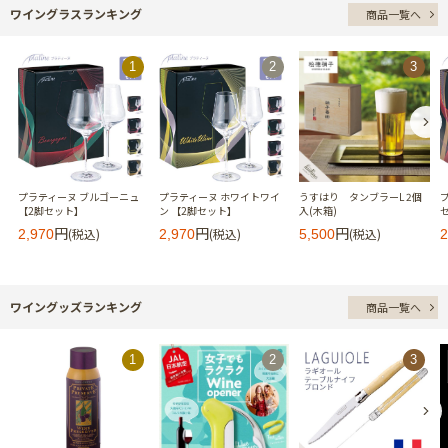
ワイングラスランキング
商品一覧へ
プラティーヌ ブルゴーニュ
プラティーヌ ホワイトワイ
うすはり タンブラーL 2個
【2脚セット】
ン 【2脚セット】
入(木箱)
円
円
円
(税込)
(税込)
(税込)
2,970
2,970
5,500
2
ワイングッズランキング
商品一覧へ