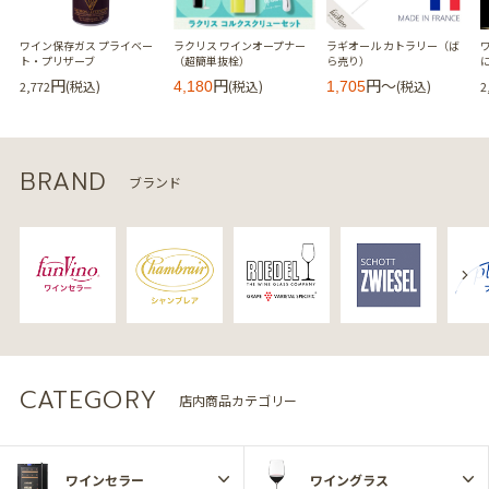
ワイン保存ガス プライベー
ラクリス ワインオープナー
ラギオール カトラリー（ば
ワ
ト・プリザーブ
（超簡単抜栓）
ら売り）
円
円
円～
(税込)
(税込)
(税込)
2,772
4,180
1,705
2