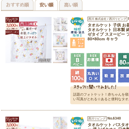
おすすめ順
安い順
高い順
西川 株式会社 / 西川リビング
タオルケット 子供 お
タオルケット 日本製 綿
ゼタイプ スヌーピー 
80×80cm キャラ
話題のフォトケット！赤ちゃんを寝
い写真がとれる☆あると便利なタオ
No.6340
西川リビング
タオルケット バスタオ