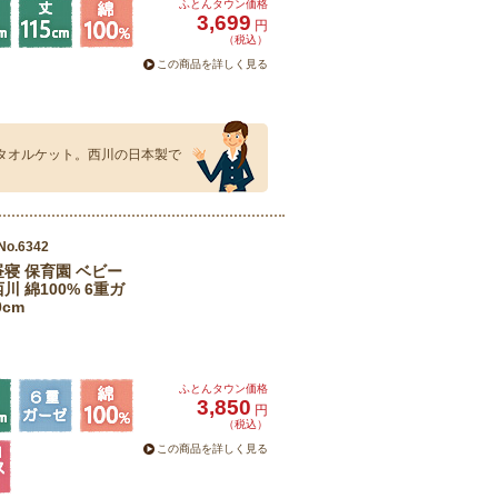
ふとんタウン価格
3,699
円
（税込）
この商品を詳しく見る
いタオルケット。西川の日本製で
No.6342
昼寝 保育園 ベビー
川 綿100% 6重ガ
0cm
ふとんタウン価格
3,850
円
（税込）
この商品を詳しく見る