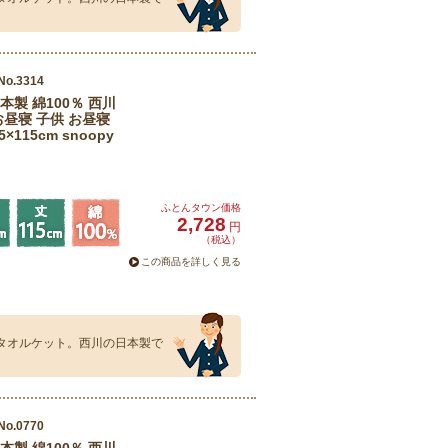
No.3314
製 綿100％ 西川
お昼寝 子供 お昼寝
115cm snoopy
ふとんタウン価格
2,728
円
（税込）
この商品を詳しく見る
いタオルケット。西川の日本製で
No.0770