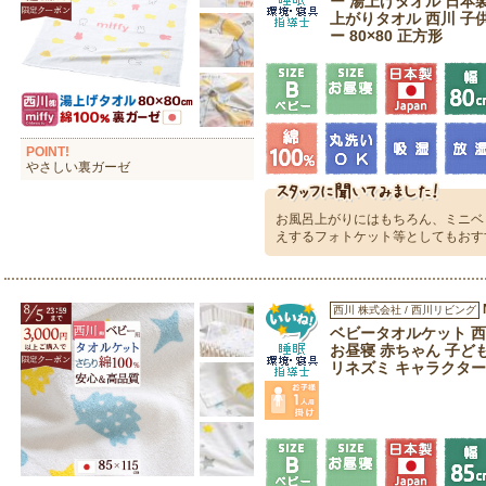
ー 湯上げタオル 日本製 
上がりタオル 西川 子供 
ー 80×80 正方形
POINT!
やさしい裏ガーゼ
お風呂上がりにはもちろん、ミニベ
えするフォトケット等としてもおす
西川 株式会社 / 西川リビング
ベビータオルケット 西川
お昼寝 赤ちゃん 子ども
リネズミ キャラクター 8