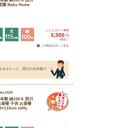
製 綿100％ 西川
園 Baby Home
ふとんタウン価格
3,300
円
（税込）
この商品を詳しく見る
いタオルケット。西川の日本製で
No.3329
製 綿100％ 西川
お昼寝 子供 お昼寝
15cm miffy