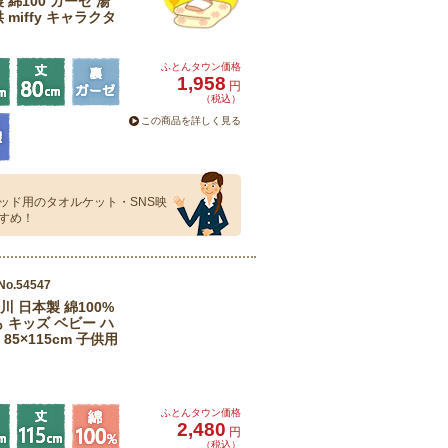
綿100 ガーゼ 湯
miffy キャラクタ
ふとんタウン価格
1,958
円
（税込）
この商品を詳しく見る
ッド用のタオルケット・SNS映
すめ！
No.54547
 日本製 綿100%
 キッズ ベビー ハ
5×115cm 子供用
ふとんタウン価格
2,480
円
（税込）