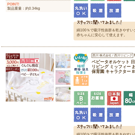
POINT!
製品重量：約0.34kg
綿100％で吸汗性抜群＆乾きやす
赤ちゃんに安心して使えます。
西川 株式会社 / 西川リビング
ベビータオルケット 日本
リビング ミッフィー 
保育園 キャラクター 85×1
綿100％で吸汗性抜群＆乾きやす