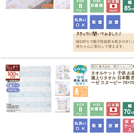
綿100％で吸汗性抜群＆乾きやす
赤ちゃんに安心して使えます。
西川 株式会社 / 西川リビング
タオルケット 子供 お
湯上りタオル 日本製 西
ーゼ スヌーピー 70×7