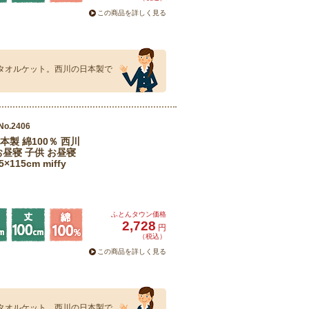
この商品を詳しく見る
いタオルケット。西川の日本製で
No.2406
製 綿100％ 西川
お昼寝 子供 お昼寝
15cm miffy
ふとんタウン価格
2,728
円
（税込）
この商品を詳しく見る
いタオルケット。西川の日本製で