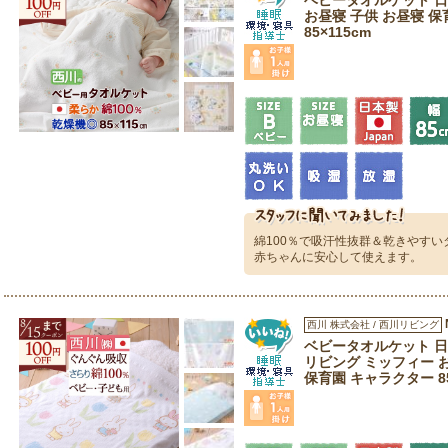
ベビータオルケット 日本
お昼寝 子供 お昼寝 保育
85×115cm
綿100％で吸汗性抜群＆乾きやす
赤ちゃんに安心して使えます。
西川 株式会社 / 西川リビング
ベビータオルケット 日本
リビング ミッフィー 
保育園 キャラクター 85×1