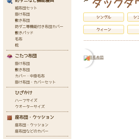
ダックダウ
シングル
シ
クィーン