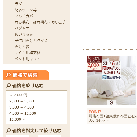
POINT!
羽毛布団+健康敷き布団ビセ
の6点セット！