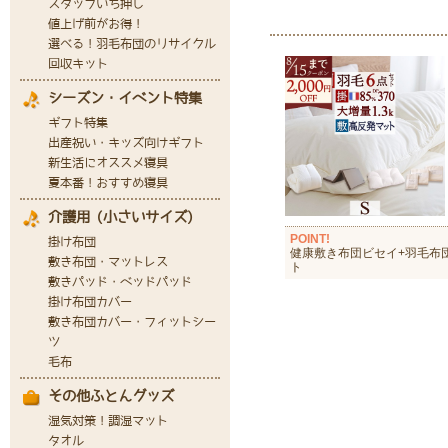
POINT!
健康敷き布団ビセイ+羽毛布
ト