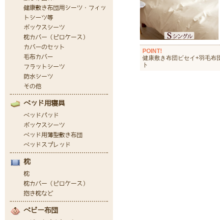
POINT!
健康敷き布団ビセイ+羽毛布
ト