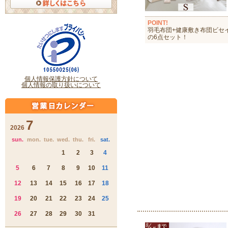
POINT!
羽毛布団+健康敷き布団ビセ
の6点セット！