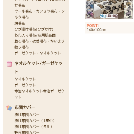
POINT!
140×100cm