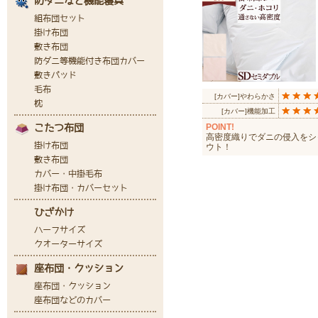
[カバー]やわらかさ
[カバー]機能加工
POINT!
高密度織りでダニの侵入をシ
ウト！