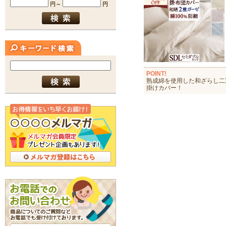
POINT!
熟成綿を使用した和ざらし二
掛けカバー！