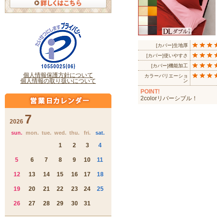
[カバー]生地厚
[カバー]使いやすさ
[カバー]機能加工
カラーバリエーショ
ン
POINT!
2colorリバーシブル！