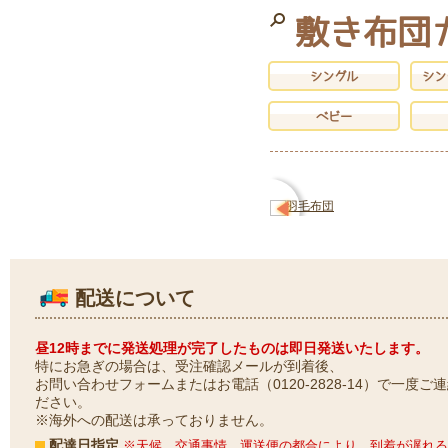
敷き布団
シングル
シン
ベビー