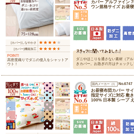
カバー アルファイン 75
ウン規格サイズ お昼
[カバー]しなやかさ
[カバー]機能加工
POINT!
ダニやほこりを通さない素材（アル
高密度織りでダニの侵入をシャットア
きカバー。お急ぎの方はチェックし
ウト！
No.6747
国内メーカー（I）
お昼寝布団カバー サイ
指定サイズに対応 敷き
100% 日本製 シープ