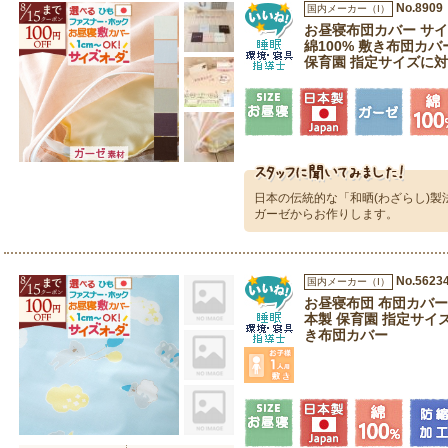
No.8909
国内メーカー（I）
お昼寝布団カバー サイ
綿100% 敷き布団カバ
保育園 指定サイズに対
日本の伝統的な「和晒(わざらし)
ガーゼからお作りします。
No.5623
国内メーカー（I）
お昼寝布団 布団カバー
本製 保育園 指定サイズ
き布団カバー