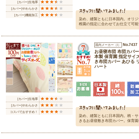
[カバー]生地厚
[カバー]やわらかさ
[カバー]機能加工
染め、縫製ともに日本国内。オリジ
稚園の指定に合わせてお仕立て可能
No.7437
国内メーカー（I）
お昼寝布団 布団カバー
本製 保育園 指定サイズ
き布団カバー あひる 
ハート
[カバー]生地厚
[カバー]やわらかさ
コスパでおすすめ！
染め、縫製ともに日本国内。柄・サ
きるお昼寝敷き布団カバー。保育園