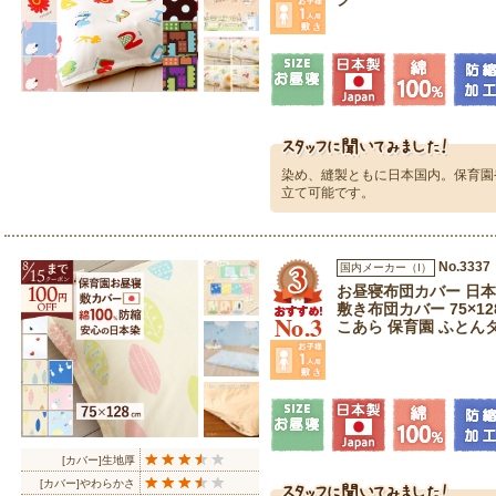
染め、縫製ともに日本国内。保育園
立て可能です。
No.3337
国内メーカー（I）
お昼寝布団カバー 日本製
敷き布団カバー 75×12
こあら 保育園 ふとん
[カバー]生地厚
[カバー]やわらかさ