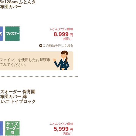
×128cm ふとんタ
寝布団カバー
ふとんタウン価格
8,999
円
（税込）
この商品を詳しく見る
ファイン）を使用したお昼寝敷
てみてください。
ズオーダー 保育園
布団カバー 綿
 えいご トイブロック
ふとんタウン価格
5,999
円
（税込）