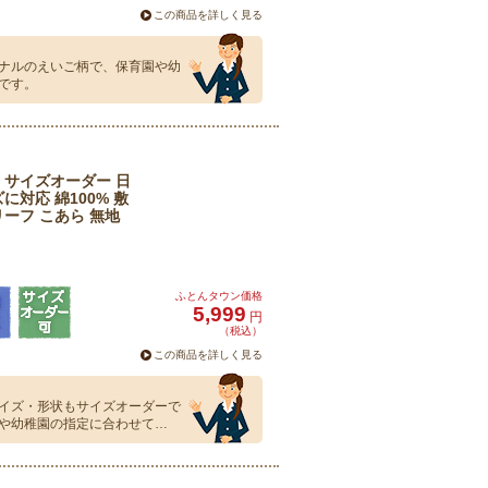
この商品を詳しく見る
ナルのえいご柄で、保育園や幼
です。
 サイズオーダー 日
に対応 綿100% 敷
リーフ こあら 無地
ふとんタウン価格
5,999
円
（税込）
この商品を詳しく見る
イズ・形状もサイズオーダーで
や幼稚園の指定に合わせて…