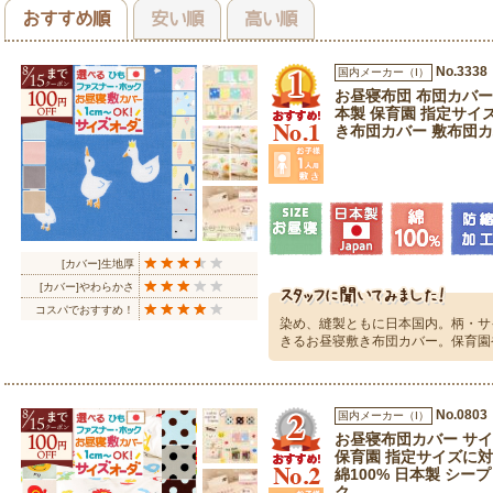
おすすめ順
安い順
高い順
No.3338
国内メーカー（I）
お昼寝布団 布団カバー
本製 保育園 指定サイズ
き布団カバー 敷布団カ
[カバー]生地厚
[カバー]やわらかさ
コスパでおすすめ！
染め、縫製ともに日本国内。柄・サ
きるお昼寝敷き布団カバー。保育園
No.0803
国内メーカー（I）
お昼寝布団カバー サイ
保育園 指定サイズに対
綿100% 日本製 シー
ク