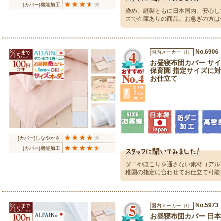
[カバー]機能加工
染め、縫製ともに日本国内。安心し
ズで在庫ありの商品。お急ぎの方は
No.6906
国内メーカー（I）
お昼寝布団カバー サイ
保育園 指定サイズに対
お仕立て
[カバー]しなやかさ
[カバー]機能加工
ダニやほこりを通さない素材（アル
稚園の指定に合わせてお仕立て可能
No.5973
国内メーカー（I）
お昼寝布団カバー 日本