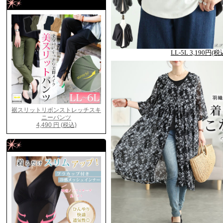
LL-5L 3,190円(税