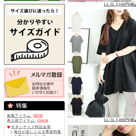
LL-5L 4,180円(税
新着アイテム
NEW
LL-5L 3,490円(税
再入荷アイテム
check
大きいサイズ特設会場
毎日が楽しくなる季節特集