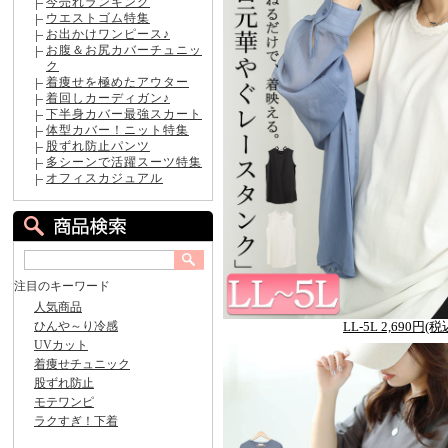
今売れランキング
ウエストゴム特集
お出かけワンピース♪
お腹＆お尻カバーチュニッ
ク
着痩せを極めたアウター
着回しカーディガン♪
下半身カバー最強スカート
体型カバー！ニット特集
股ずれ防止パンツ
多シーンで活躍スーツ特集
オフィスカジュアル
LL-5L 2,690円(税