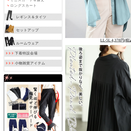
ミニスカート＆膝丈
ロングスカート
レギンス＆タイツ
セットアップ
LL-5L 4,378円(税
ルームウェア
下着特設会場
小物雑貨アイテム