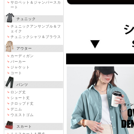
サロペット＆ジャンパースカ
ート
チュニック
チュニックアンサンブル＆フ
ェイク
チュニックシャツ＆ブラウス
アウター
カーディガン
パーカー
ジャケット
コート
パンツ
ロング丈
ショート丈
クロップド丈
デニム
ウエストゴム
スカート