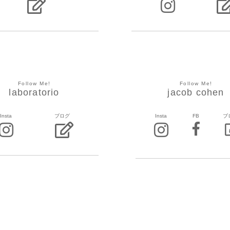
Follow Me!
Follow Me!
laboratorio
jacob cohen
Insta
ブログ
Insta
FB
ブ