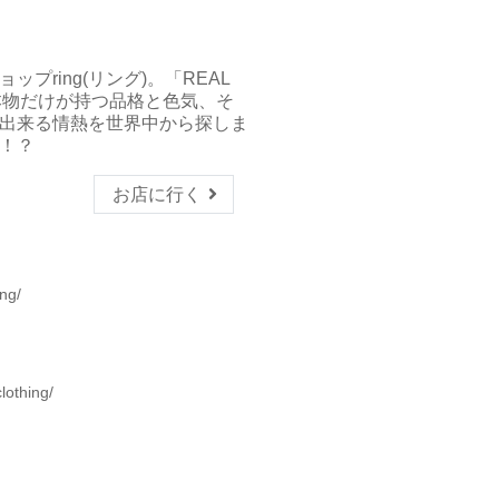
）
プring(リング)。「REAL
、本物だけが持つ品格と色気、そ
出来る情熱を世界中から探しま
！？
お店に行く
ng/
clothing/