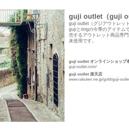
guji outlet（guj
guji outlet（グジアウ
gujiとringの今季のアイテ
売するアウトレット商品専門
未使用です。
guji outlet オンラインショップ
guji-outlet.com/
guji outlet 楽天店
www.rakuten.ne.jp/gold/guji-outle