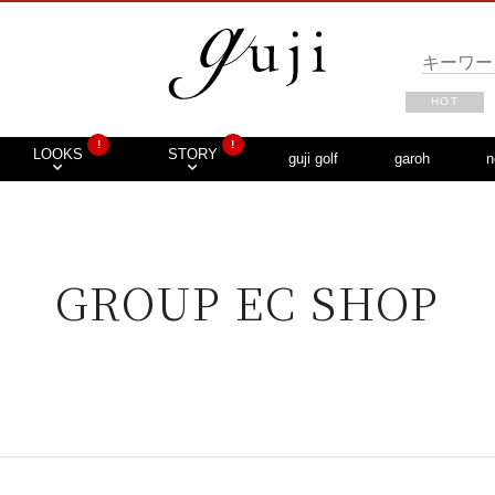
HOT
!
!
LOOKS
STORY
guji golf
garoh
n
GROUP EC SHOP