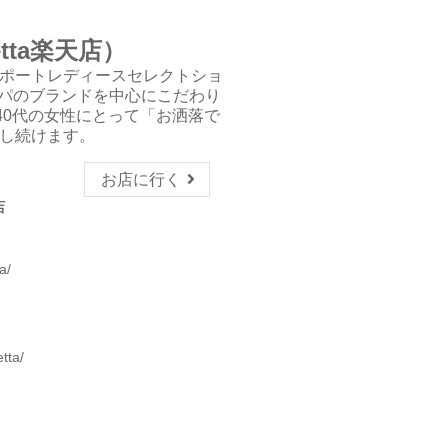
lietta楽天店）
ポートレディースセレクトショ
ッパのブランドを中心にこだわり
-40代の女性にとって「お洒落で
し続けます。
お店に行く
店
a/
etta/