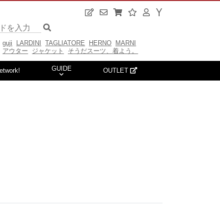
guji
LARDINI
TAGLIATORE
HERNO
MARNI
アウター
ジャケット
そうだスーツ、着よう。
GUIDE
etwork!
OUTLET