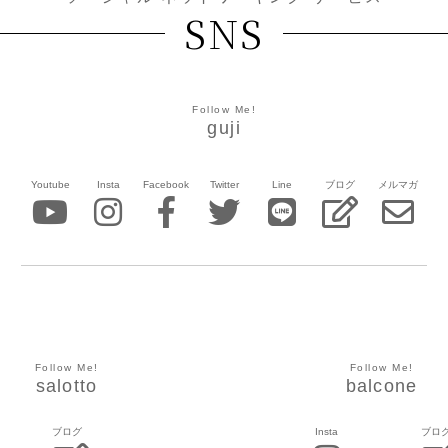
SNS
Follow Me!
guji
Youtube
Insta
Facebook
Twitter
Line
ブログ
メルマガ
Follow Me!
Follow Me!
salotto
balcone
ブログ
Insta
ブロ