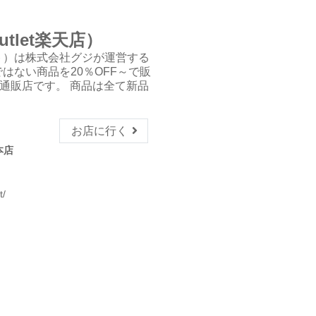
i outlet楽天店）
トレット）は株式会社グジが運営する
ムではない商品を20％OFF～で販
通販店です。 商品は全て新品
お店に行く
本店
t/