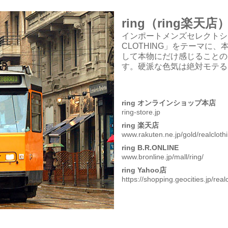
ring（ring楽天店
インポートメンズセレクトショッ
CLOTHING」をテーマに
して本物にだけ感じることの
す。硬派な色気は絶対モテる
ring オンラインショップ本店
ring-store.jp
ring 楽天店
www.rakuten.ne.jp/gold/realclothi
ring B.R.ONLINE
www.bronline.jp/mall/ring/
ring Yahoo店
https://shopping.geocities.jp/real