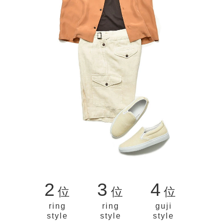
2
3
4
位
位
位
ring
ring
guji
style
style
style