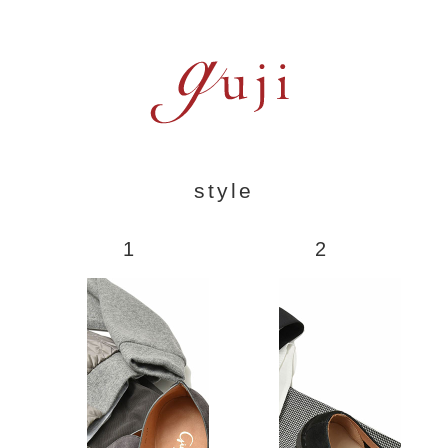
style
1
2