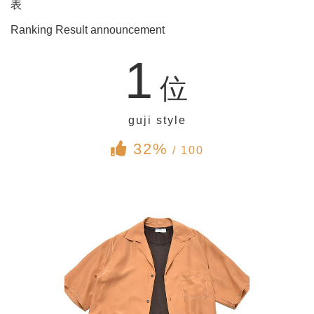
表
Ranking Result announcement
1
位
guji style
32%
/ 100