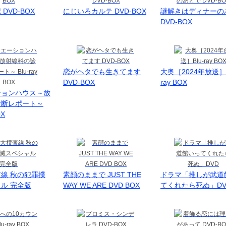
DVD-BOX
にじいろカルテ DVD-BOX
謎解きはディナーの
DVD-BOX
恋がヘタでも生きてます
大奥［2024年放送］B
DVD-BOX
ray BOX
ションハウス～放
診断レポート～
OX
線 秋の犯罪撲
素顔のままで JUST THE
ドラマ「推しが武道
ル 完全版
WAY WE ARE DVD BOX
てくれたら死ぬ」DV