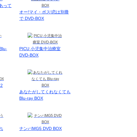
あって
オー!マイ・ボス!恋は別冊
で DVD-BOX
lu-
PICU 小児集中治療室
DVD-BOX
2
あなたがしてくれなくても
Blu-ray BOX
れ
ナンバMG5 DVD BOX