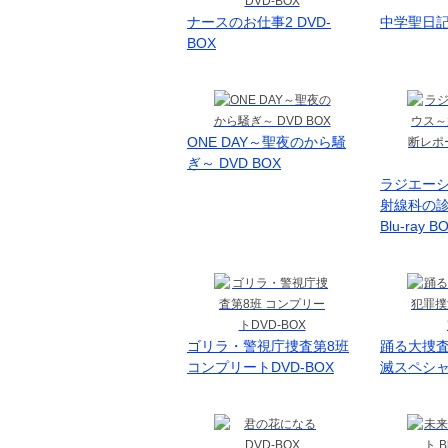
ナースのお仕事2 DVD-
中学聖日記 
BOX
ONE DAY～聖夜のから騒
ぎ～ DVD BOX
ラジエー
射線科の
Blu-ray B
ゴリラ・警視庁捜査第8班
踊る大捜査
コンプリートDVD-BOX
滅スペシャ