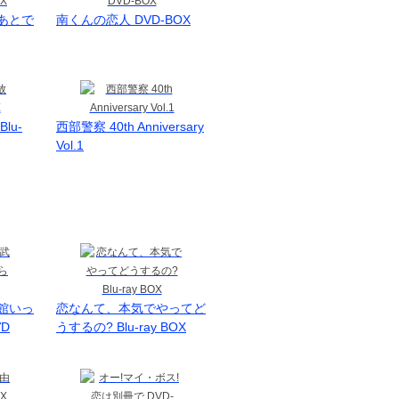
あとで
南くんの恋人 DVD-BOX
lu-
西部警察 40th Anniversary
Vol.1
館いっ
恋なんて、本気でやってど
D
うするの? Blu-ray BOX