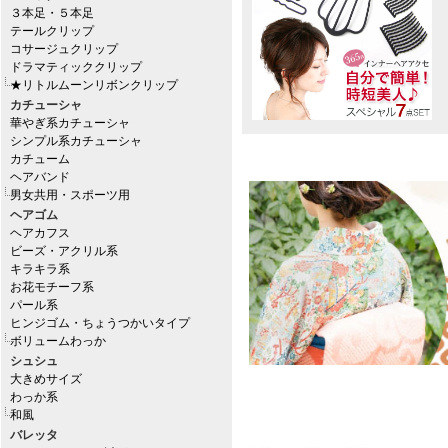
３本足・５本足
テールクリップ
コサージュクリップ
ドラマティッククリップ
★リトルムーンリボンクリップ
カチューシャ
華やぎ系カチューシャ
シンプル系カチューシャ
カチューム
ヘアバンド
男女共用・スポーツ用
ヘアゴム
ヘアカフス
ビーズ・アクリル系
キラキラ系
お花モチーフ系
パール系
ヒンジゴム・ちょうつかいタイプ
ボリュームわっか
シュシュ
大きめサイズ
わっか系
和風
バレッタ