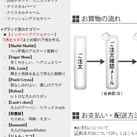
・お団子ネット、シニョンネット
・クリスタルパーツ
・クリスタルチャーム
・ファッションアクセサリー
●ブランド別カテゴリー
★
【インナーヘアアクセサリー】
!!大ヒット!!
まとめ髪の下地を作る。
・
【Marble Marble】
べっ甲風のアセテート髪飾り
・
【Sugar Moon】
甘くやさしい、ヘアジュエリー
・
【Ms. Lucie】
輝きと色味をあえて抑えた髪飾り
・
【Peach Crysta】
肌なじみのよい、優しげグラデ
・
【Ruban】
レトロな大人のリボン
・
【Lucie's closet】
大人のアーバン・リラックスstyle
・
【和素材】
ちりめん・和柄・モダン
・
【Kanzashi】
■お支払いについて
大人のJapaneseModern
・
【リトル・エコ】