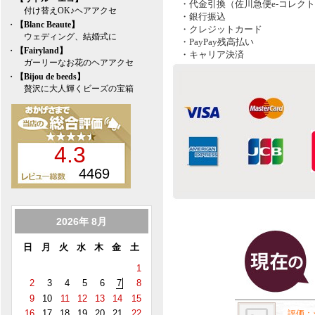
・代金引換（佐川急便e-コレク
付け替えOK♪ヘアアクセ
・銀行振込
・
【Blanc Beaute】
・クレジットカード
ウェディング、結婚式に
・PayPay残高払い
・
【Fairyland】
・キャリア決済
ガーリーなお花のヘアアクセ
・
【Bijou de beeds】
贅沢に大人輝くビーズの宝箱