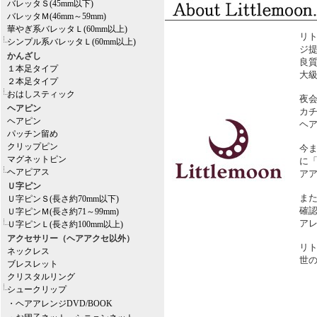
バレッタＳ(45mm以下)
バレッタＭ(46mm～59mm)
華やぎ系バレッタＬ(60mm以上)
リ
シンプル系バレッタＬ(60mm以上)
ジ
かんざし
良
１本足タイプ
大
２本足タイプ
おはしスティック
夜
ヘアピン
カ
ヘアピン
ヘ
パッチン留め
クリップピン
今
マグネットピン
に
ヘアピアス
ア
Ｕ字ピン
ま
Ｕ字ピンＳ(長さ約70mm以下)
確
Ｕ字ピンＭ(長さ約71～99mm)
ア
Ｕ字ピンＬ(長さ約100mm以上)
アクセサリー（ヘアアクセ以外）
リ
ネックレス
世
ブレスレット
クリスタルリング
シュークリップ
・ヘアアレンジDVD/BOOK