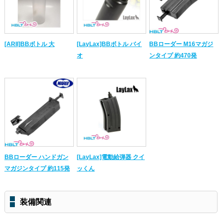
[ARII]BBボトル 大
[LayLax]BBボトル バイ
BBローダー M16マガジ
オ
ンタイプ 約470発
BBローダー ハンドガン
[LayLax]電動給弾器 クイ
マガジンタイプ 約115発
ッくん
装備関連