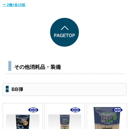
ー 2種×各15枚
その他消耗品・装備
BB弾