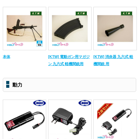
本体
[KTW] 電動ガン用マガジ
[KTW] 消炎器 九六式 軽
ン 九六式 軽機関銃用
機関銃 用
動力