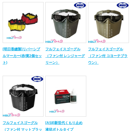
[明日香縫製]リバーシブ
フルフェイスゴーグル
フルフェイスゴーグル
ルマーカー(赤/黄2個セッ
（ファン付 レンジャーグ
（ファン付 コヨーテブラ
ト)
リーン）
ウン）
フルフェイスゴーグル
[ASII]新世代くもり止め
（ファン付 マットブラッ
液状ボトルタイプ