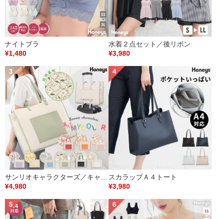
ナイトブラ
水着２点セット／後リボン
¥1,480
¥3,980
サンリオキャラクターズ／キャリーオントート
スカラップＡ４トート
¥4,980
¥3,980