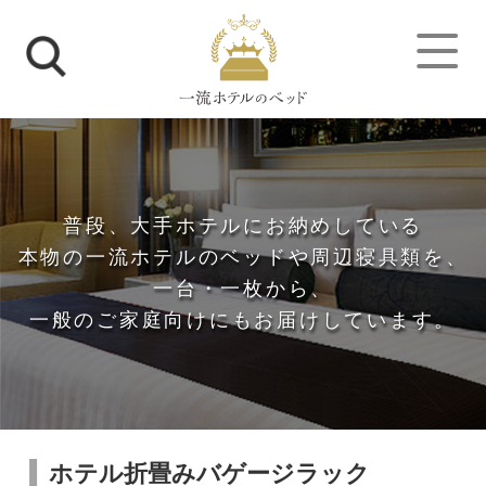
普段、大手ホテルにお納めしている
本物の一流ホテルのベッドや周辺寝具類を、
一台・一枚から、
一般のご家庭向けにもお届けしています。
トップページ
>
ホテル折畳みバゲージラック
ホテル折畳みバゲージラック