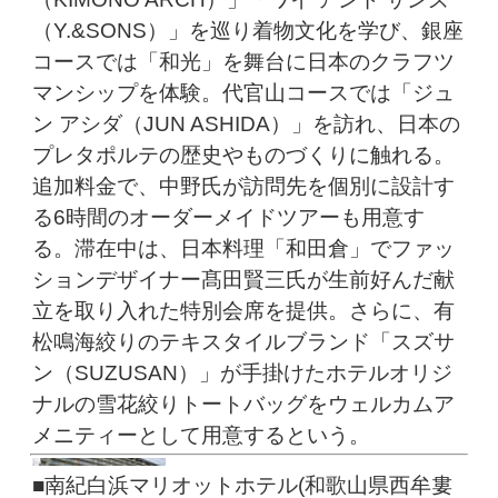
（Y.&SONS）」を巡り着物文化を学び、銀座
コースでは「和光」を舞台に日本のクラフツ
マンシップを体験。代官山コースでは「ジュ
ン アシダ（JUN ASHIDA）」を訪れ、日本の
プレタポルテの歴史やものづくりに触れる。
追加料金で、中野氏が訪問先を個別に設計す
る6時間のオーダーメイドツアーも用意す
る。滞在中は、日本料理「和田倉」でファッ
ションデザイナー髙田賢三氏が生前好んだ献
立を取り入れた特別会席を提供。さらに、有
松鳴海絞りのテキスタイルブランド「スズサ
ン（SUZUSAN）」が手掛けたホテルオリジ
ナルの雪花絞りトートバッグをウェルカムア
メニティーとして用意するという。
■南紀白浜マリオットホテル(和歌山県西牟婁