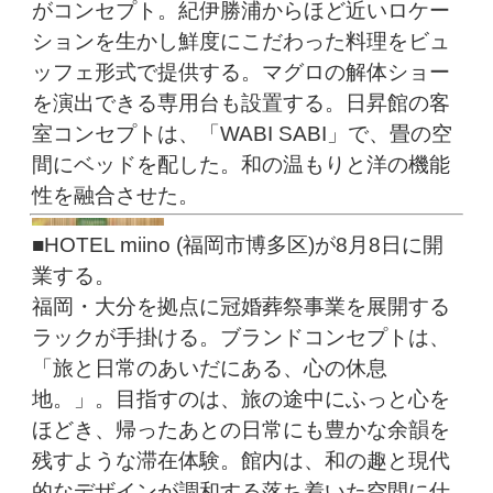
がコンセプト。紀伊勝浦からほど近いロケー
ションを生かし鮮度にこだわった料理をビュ
ッフェ形式で提供する。マグロの解体ショー
を演出できる専用台も設置する。日昇館の客
室コンセプトは、「WABI SABI」で、畳の空
間にベッドを配した。和の温もりと洋の機能
性を融合させた。
■HOTEL miino (福岡市博多区)が8月8日に開
業する。
福岡・大分を拠点に冠婚葬祭事業を展開する
ラックが手掛ける。ブランドコンセプトは、
「旅と日常のあいだにある、心の休息
地。」。目指すのは、旅の途中にふっと心を
ほどき、帰ったあとの日常にも豊かな余韻を
残すような滞在体験。館内は、和の趣と現代
的なデザインが調和する落ち着いた空間に仕