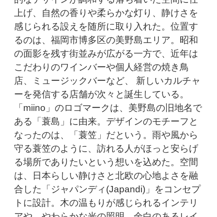
上げ、自然の香りや柔らかな灯り、静けさを
感じられる設えを随所に取り入れた。位置す
るのは、福岡市博多区の美野島エリア。昭和
の面影を残す街並みが広がる一方で、近年は
こだわりのワインバーや個人経営の焼き鳥
店、ミュージックバーなど、 新しいカルチャ
ーを発信する店舗が次々と誕生している。
「miino」のロゴマークは、美野島の旧地名で
ある「蓑島」に由来。デザインのモチーフと
なったのは、「蓑笠」だという。雨や風から
守る蓑笠のように、訪れる人がほっと安らげ
る場所でありたいという想いを込めた。空間
は、日本らしい静けさと北欧の心地よさを融
合した「ジャパンディ(Japandi)」をコンセプ
トに設計。木の温もりが感じられるインテリ
アや、やわらかな光の照明、余白のあるレイ