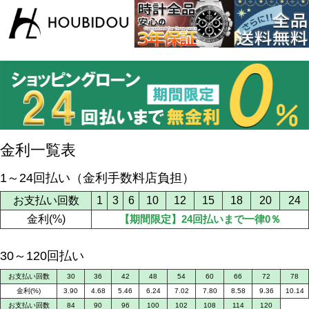
金利一覧表
1～24回払い（金利手数料店負担）
お支払い回数
1
3
6
10
12
15
18
20
24
金利(%)
【期間限定】24回払いまで一律0％
30～120回払い
お支払い回数
30
36
42
48
54
60
66
72
78
金利(%)
3.90
4.68
5.46
6.24
7.02
7.80
8.58
9.36
10.14
お支払い回数
84
90
96
100
102
108
114
120