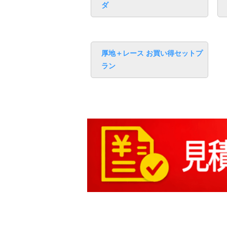
ダ
厚地＋レース お買い得セットプ
ラン