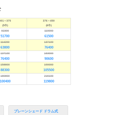
む
301～375
376～450
(5巾)
(6巾)
92300
110000
51700
61500
114200
137100
63800
76400
137100
163000
76400
90600
158800
190000
88300
105500
180800
216100
100400
119800
プレーンシェード ドラム式