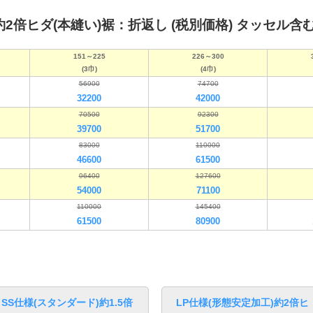
2倍ヒダ(本縫い)裾：折返し (税別価格) タッセル含
151～225
226～300
(3巾)
(4巾)
56900
74700
32200
42000
70500
92300
39700
51700
83000
110000
46600
61500
96400
127600
54000
71100
110000
145400
61500
80900
SS仕様(スタンダード)約1.5倍
LP仕様(形態安定加工)約2倍ヒ