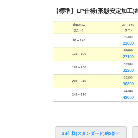
【標準】LP仕様(形態安定加工)約
巾(cm)→
30～150
丈(cm)↓
(2巾)
39300
81～120
22600
47600
121～160
27100
56900
161～200
32200
65200
201～240
36800
74700
241～280
42000
SS仕様(スタンダード)約2倍ヒ