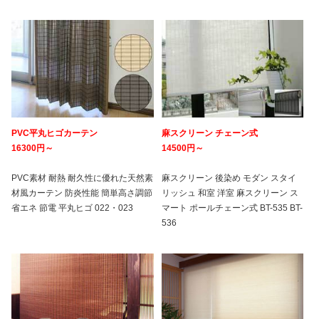
PVC平丸ヒゴカーテン
麻スクリーン チェーン式
16300円～
14500円～
PVC素材 耐熱 耐久性に優れた天然素
麻スクリーン 後染め モダン スタイ
材風カーテン 防炎性能 簡単高さ調節
リッシュ 和室 洋室 麻スクリーン ス
省エネ 節電 平丸ヒゴ 022・023
マート ポールチェーン式 BT-535 BT-
536