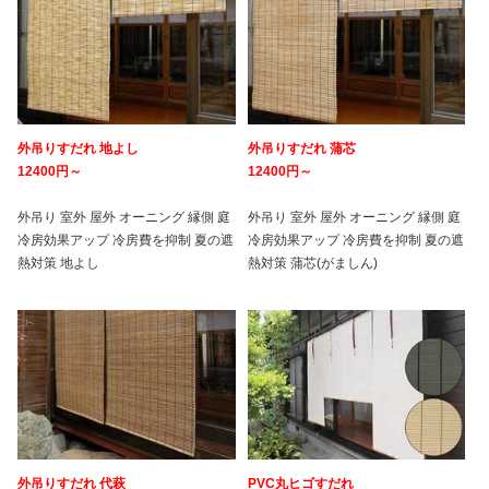
外吊りすだれ 地よし
外吊りすだれ 蒲芯
12400円～
12400円～
外吊り 室外 屋外 オーニング 縁側 庭
外吊り 室外 屋外 オーニング 縁側 庭
冷房効果アップ 冷房費を抑制 夏の遮
冷房効果アップ 冷房費を抑制 夏の遮
熱対策 地よし
熱対策 蒲芯(がましん)
外吊りすだれ 代萩
PVC丸ヒゴすだれ