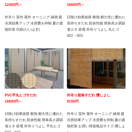
12400円～
16600円～
外吊り 室外 屋外 オーニング 縁側 庭
日除け効果抜群 耐熱 耐久性に優れた
冷房効果アップ 冷房費を抑制 夏の遮
長持ちすだれ 防炎性能 簡単高さ調節
熱対策 代萩(だいはぎ)
省エネ 節電 外吊りつよし 丸ヒゴ
002・003
PVC平丸ヒゴすだれ
外吊り規格すだれ 燻しよし
16600円～
9150円
日除け効果抜群 耐熱 耐久性に優れた
外吊り 室外 屋外 オーニング 縁側 庭
長持ちすだれ 防炎性能 簡単高さ調節
冷房効果アップ 冷房費を抑制 夏の遮
省エネ 節電 外吊りつよし 平丸ヒゴ
熱対策 お買い得規格品サイズ 燻しよ