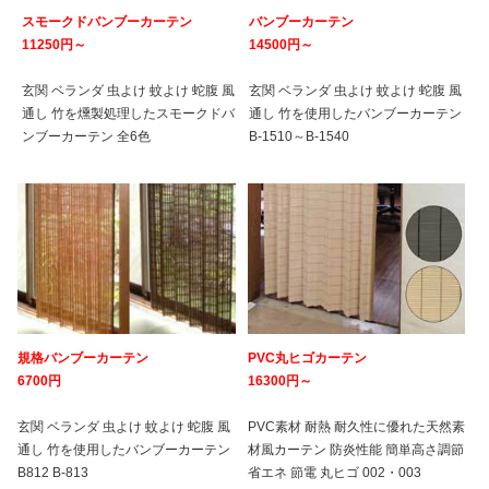
スモークドバンブーカーテン
バンブーカーテン
11250円～
14500円～
玄関 ベランダ 虫よけ 蚊よけ 蛇腹 風
玄関 ベランダ 虫よけ 蚊よけ 蛇腹 風
通し 竹を燻製処理したスモークドバ
通し 竹を使用したバンブーカーテン
ンブーカーテン 全6色
B-1510～B-1540
規格バンブーカーテン
PVC丸ヒゴカーテン
6700円
16300円～
玄関 ベランダ 虫よけ 蚊よけ 蛇腹 風
PVC素材 耐熱 耐久性に優れた天然素
通し 竹を使用したバンブーカーテン
材風カーテン 防炎性能 簡単高さ調節
B812 B-813
省エネ 節電 丸ヒゴ 002・003