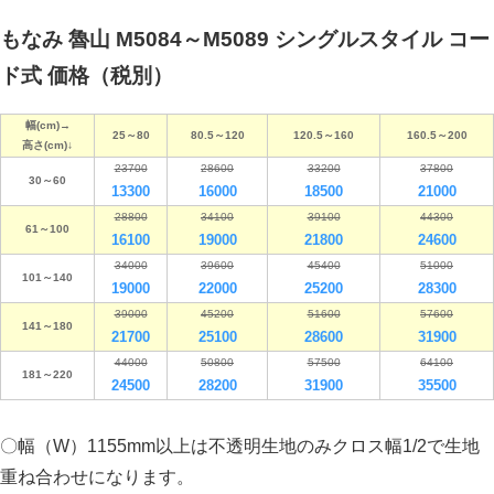
もなみ 魯山 M5084～M5089 シングルスタイル コー
ド式 価格（税別）
幅(cm)→
25～80
80.5～120
120.5～160
160.5～200
高さ(cm)↓
23700
28600
33200
37800
30～60
13300
16000
18500
21000
28800
34100
39100
44300
61～100
16100
19000
21800
24600
34000
39600
45400
51000
101～140
19000
22000
25200
28300
39000
45200
51600
57600
141～180
21700
25100
28600
31900
44000
50800
57500
64100
181～220
24500
28200
31900
35500
〇幅（W）1155mm以上は不透明生地のみクロス幅1/2で生地
重ね合わせになります。