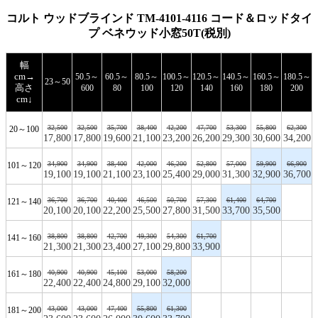
コルト ウッドブラインド TM-4101-4116 コード＆ロッドタイ
プ ベネウッド小窓50T(税別)
幅
cm→
50.5～
60.5～
80.5～
100.5～
120.5～
140.5～
160.5～
180.5～
23～50
高さ
600
80
100
120
140
160
180
200
cm↓
32,500
32,500
35,700
38,400
42,200
47,700
53,300
55,800
62,300
20～100
17,800
17,800
19,600
21,100
23,200
26,200
29,300
30,600
34,200
34,900
34,900
38,400
42,000
46,200
52,800
57,000
59,900
66,900
101～120
19,100
19,100
21,100
23,100
25,400
29,000
31,300
32,900
36,700
36,700
36,700
40,400
46,500
50,700
57,300
61,400
64,700
121～140
20,100
20,100
22,200
25,500
27,800
31,500
33,700
35,500
38,800
38,800
42,700
49,300
54,300
61,700
141～160
21,300
21,300
23,400
27,100
29,800
33,900
40,900
40,900
45,100
53,000
58,200
161～180
22,400
22,400
24,800
29,100
32,000
43,000
43,000
47,400
55,800
61,300
181～200