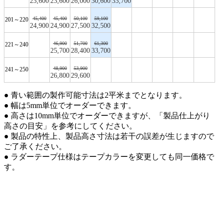
23,600
23,600
26,000
30,600
33,700
45,400
45,400
50,100
59,100
201～220
24,900
24,900
27,500
32,500
46,900
51,700
61,300
221～240
25,700
28,400
33,700
48,900
53,900
241～250
26,800
29,600
● 青い範囲の製作可能寸法は2平米までとなります。
● 幅は5mm単位でオーダーできます。
● 高さは10mm単位でオーダーできますが、「製品仕上がり
高さの目安」を参考にしてください。
● 製品の特性上、製品高さ寸法は若干の誤差が生じますので
ご了承ください。
● ラダーテープ仕様はテープカラーを変更しても同一価格で
す。