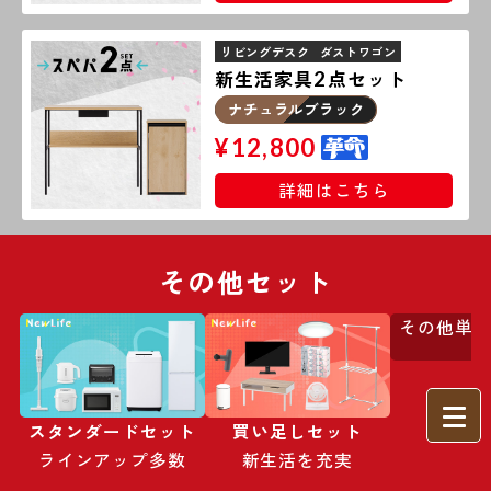
リビングデスク
ダストワゴン
新生活家具
点セット
2
ナチュラルブラック
¥
12,800
詳細はこちら
その他セット
その他単
スタンダードセット
買い足しセット
ラインアップ多数
新生活を充実