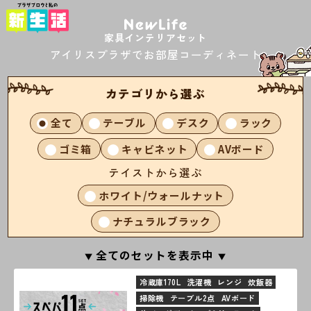
家具インテリアセット
アイリスプラザでお部屋コーディネート
カテゴリから選ぶ
全て
テーブル
デスク
ラック
ゴミ箱
キャビネット
AVボード
テイストから選ぶ
ホワイト/ウォールナット
ナチュラルブラック
全てのセットを表示中
冷蔵庫170L
洗濯機
レンジ
炊飯器
掃除機
テーブル2点
AVボード