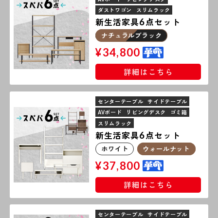
ダストワゴン
スリムラック
新生活家具
点セット
6
ナチュラルブラック
¥
34,800
詳細はこちら
センターテーブル
サイドテーブル
AVボード
リビングデスク
ゴミ箱
スリムラック
新生活家具
点セット
6
ホワイト
ウォールナット
¥
37,800
詳細はこちら
センターテーブル
サイドテーブル