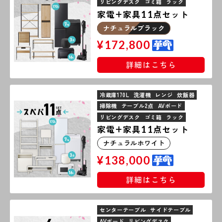
リビングデスク
ゴミ箱
ラック
家電+家具
点セット
11
ナチュラルブラック
¥
172,800
詳細はこちら
冷蔵庫170L
洗濯機
レンジ
炊飯器
掃除機
テーブル2点
AVボード
リビングデスク
ゴミ箱
ラック
家電+家具
点セット
11
ナチュラルホワイト
¥
138,000
詳細はこちら
センターテーブル
サイドテーブル
AVボード
リビングデスク