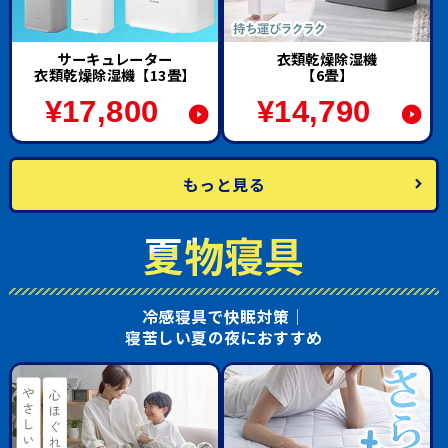
サーキュレーター
衣類乾燥除湿機
衣類乾燥除湿機【13畳】
【6畳】
¥
17,800
¥
14,790
もっと見る
夏物寝具
冷感寝具で快眠対策｜
寝苦しい夏の夜におすすめ