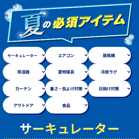
エアコン
扇風機
サーキュレーター
除湿器
夏物寝具
冷感ラグ
カーテン
暑さ・虫よけ対策
日焼け対策
アウトドア
食品
サーキュレーター