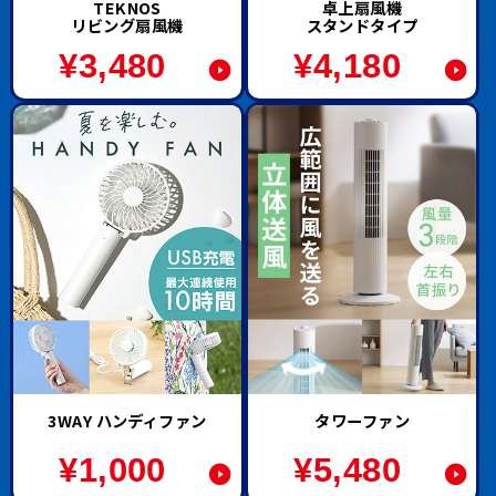
TEKNOS
卓上扇風機
リビング扇風機
スタンドタイプ
¥
3,480
¥
4,180
3WAY ハンディファン
タワーファン
¥
1,000
¥
5,480