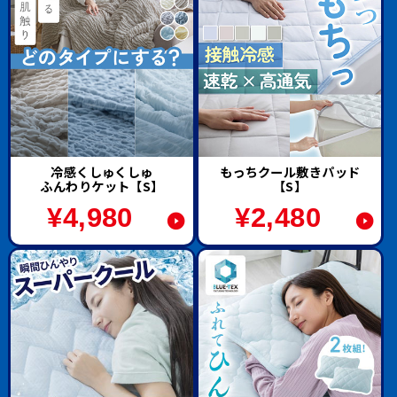
冷感くしゅくしゅ
もっちクール敷きパッド
ふんわりケット【S】
【S】
¥
4,980
¥
2,480