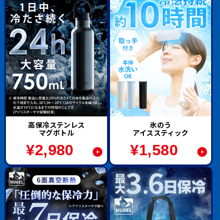
高保冷ステンレス
氷のう
マグボトル
アイススティック
¥
2,980
¥
1,580