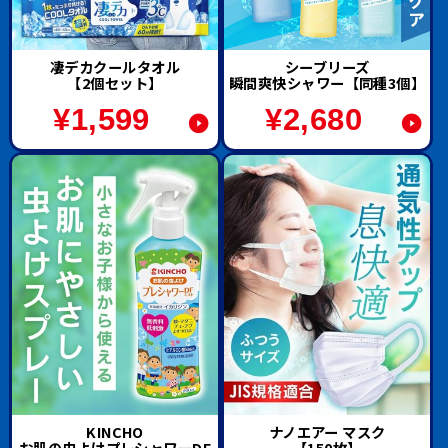
凄デカクールタオル
シーブリーズ
【2個セット】
瞬間爽快シャワー【同種3個】
¥
1,599
¥
2,680
KINCHO
ナノエアー マスク
お肌の虫よけプレシャワーDF
【150枚】