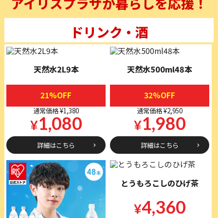
アイリスプラザが暮らしを応援！
ドリンク・酒
天然水2L9本
天然水500ml48本
21%OFF
32%OFF
通常価格 ¥1,380
通常価格 ¥2,950
1,080
1,980
¥
¥
詳細はこちら
詳細はこちら
とうもろこしのひげ茶
4,360
¥