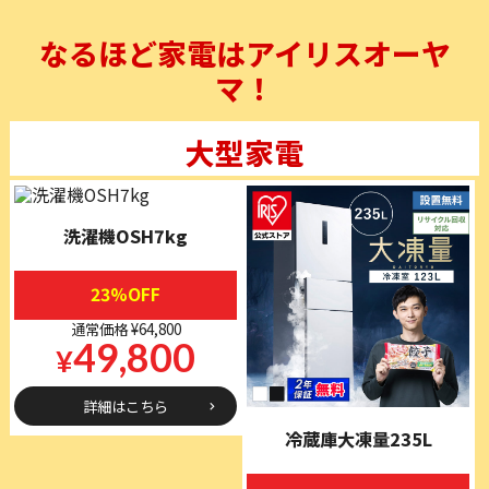
なるほど家電はアイリスオーヤ
マ！
大型家電
洗濯機OSH7kg
23%OFF
通常価格 ¥64,800
49,800
¥
詳細はこちら
冷蔵庫大凍量235L