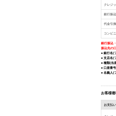
クレジ
銀行振
代金引
コンビニ
銀行振込
振込先の
● 銀行名(
● 支店名(
● 種類(当
● 口座番号
● 名義人(
お客様都
お支払