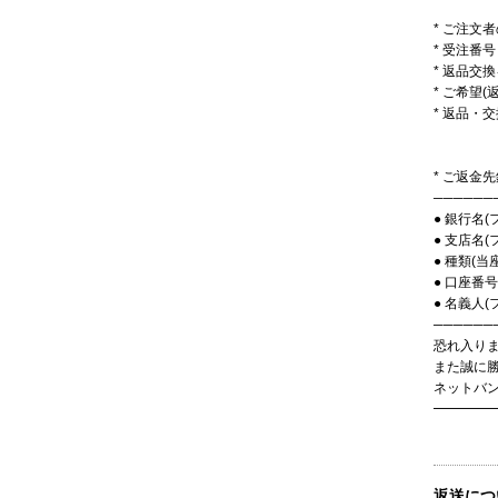
* ご注文
* 受注番号
* 返品交
* ご希望
* 返品・
* ご返金
──────
● 銀行名(
● 支店名(
● 種類(当
● 口座番号
● 名義人(
──────
恐れ入り
また誠に
ネットバン
━━━━━
返送につ