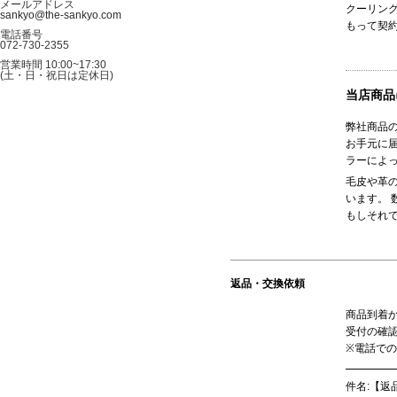
クーリン
もって契
当店商品
弊社商品
お手元に
ラーによ
毛皮や革
います。
もしそれ
返品・交換依頼
商品到着
受付の確
※電話で
━━━━━
件名:【返