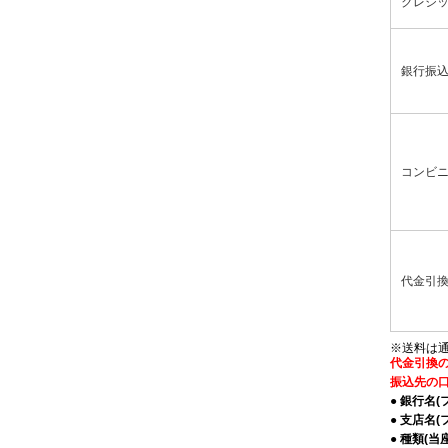
クレジ
銀行振
コンビ
代金引
※送料は通
代金引換
振込先の
● 銀行名(
● 支店名(
● 種類(当