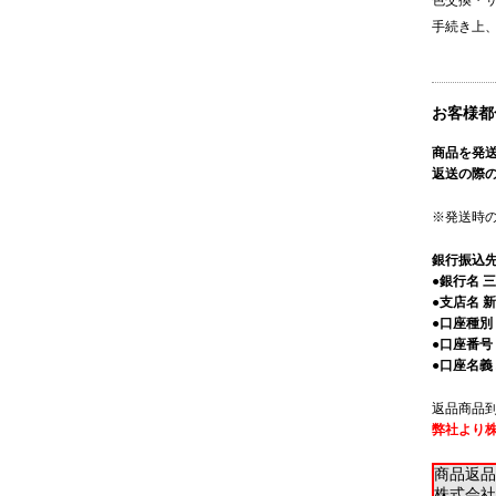
色交換・
手続き上
お客様都
商品を発
返送の際
※発送時の
銀行振込
●銀行名 
●支店名 
●口座種別
●口座番号 1
●口座名義
返品商品
弊社より株
商品返品
株式会社