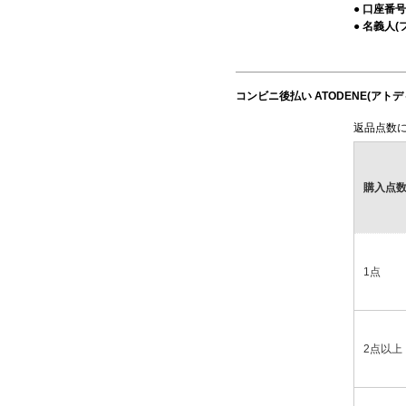
● 口座番号
● 名義人(
コンビニ後払い ATODENE(ア
返品点数
購入点
1点
2点以上