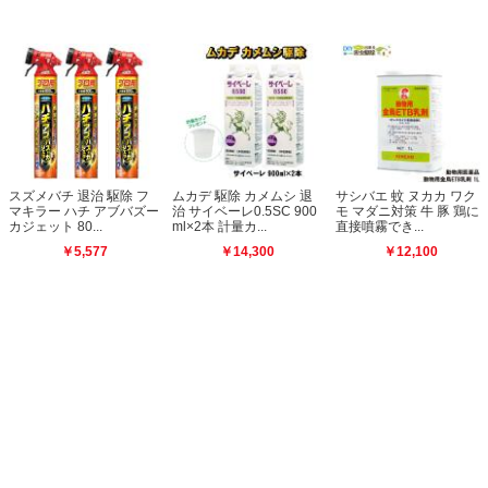
ズメバチ 退治 駆除 フ
ムカデ 駆除 カメムシ 退
サシバエ 蚊 ヌカカ ワク
チ
キラー ハチ アブバズー
治 サイベーレ0.5SC 900
モ マダニ対策 牛 豚 鶏に
ー
ジェット 80...
ml×2本 計量カ...
直接噴霧でき...
「
￥5,577
￥14,300
￥12,100