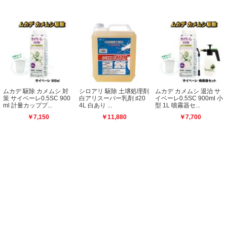
カデ 駆除 カメムシ 対
シロアリ 駆除 土壌処理剤
ムカデ カメムシ 退治 サ
ス
サイベーレ0.5SC 900
白アリスーパー乳剤 ♯20
イベーレ0.5SC 900ml 小
マ
 計量カッププ...
4L 白あり ...
型 1L 噴霧器セ...
カ
￥7,150
￥11,880
￥7,700