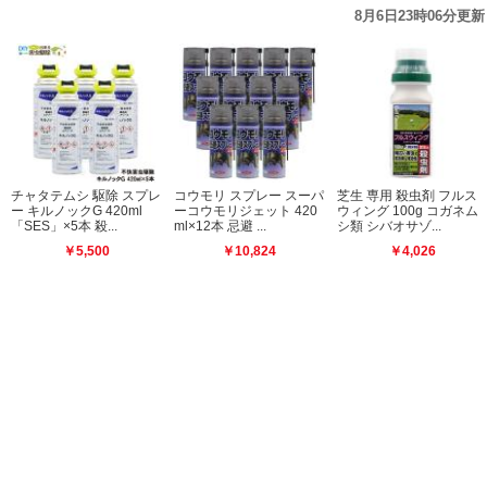
8月6日23時06分更新
ャタテムシ 駆除 スプレ
コウモリ スプレー スーパ
芝生 専用 殺虫剤 フルス
ゴ
 キルノックG 420ml
ーコウモリジェット 420
ウィング 100g コガネム
M
SES」×5本 殺...
ml×12本 忌避 ...
シ類 シバオサゾ...
キ
￥5,500
￥10,824
￥4,026