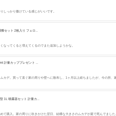
よりしっかり撒けている感じがいいです。
セット 2枚入り フェロ...
暑くなってくると増えてくるのでまた追加しようかな。
ml 計量カッププレゼント ...
ムカデ。買って直ぐ家の周りや壁へに散布し、1ヶ月以上経ちましたが、今の所、
型 1L 噴霧器セット 計量カ...
込めて購入。家の周りに吹きかけた翌日、結構な大きさのムカデが庭で死んでました