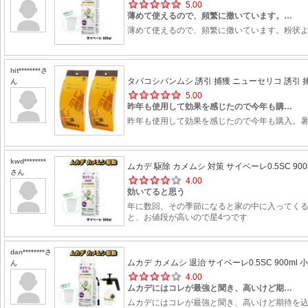
5.00
薄めて使えるので、頻繁に撒いています。…
薄めて使えるので、頻繁に撒いています。粉状
hit********さ
タバコシバンムシ 誘引 捕獲 ニューセリコ 誘引 捕獲
ん
5.00
昨年も使用して効果を感じたので今年も購…
昨年も使用して効果を感じたので今年も購入。
kwd********
ムカデ 駆除 カメムシ 対策 サイベーレ0.5SC 900
さん
4.00
効いてると思う
年に数回、その季節になると家の中に入ってくる
と、お値段が高いので星4つです
dan********さ
ムカデ カメムシ 退治 サイベーレ0.5SC 900ml 小
ん
4.00
ムカデにはコレが最強と聞き、高いけど期…
ムカデにはコレが最強と聞き、高いけど期待を