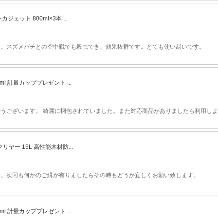
ェット 800ml×3本 ...
す。スズメバチとの空中戦でも殺虫でき、効果抜群です。とても使い易いです。
ml 計量カッププレゼント ...
うございます。 綺麗に梱包されていました。また対応商品がありましたら利用しよ
ヤー 15L 高性能木材防...
す。次回も何かのご縁が有りましたらその時もどうか宜しくお願い致します。
ml 計量カッププレゼント ...