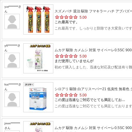
yat********さ
スズメバチ 退治 駆除 フマキラー ハチ アブバズーカジ
ん
5.00
これ最高です。
これ最高です、しっかりと防除でき大変良いで
yfi********さ
ムカデ 駆除 カメムシ 対策 サイベーレ0.5SC 900
ん
5.00
まだ使用していませんが
初めて購入しました、迅速な対応及び配送有り難
kai********さ
シロアリ 駆除 白アリスーパー21 低臭性 無着色 クリ
ん
5.00
この度は迅速なご対応でとても満足してお…
この度は迅速なご対応でとても満足しておりま
jmm********
ムカデ 駆除 カメムシ 対策 サイベーレ0.5SC 900
さん