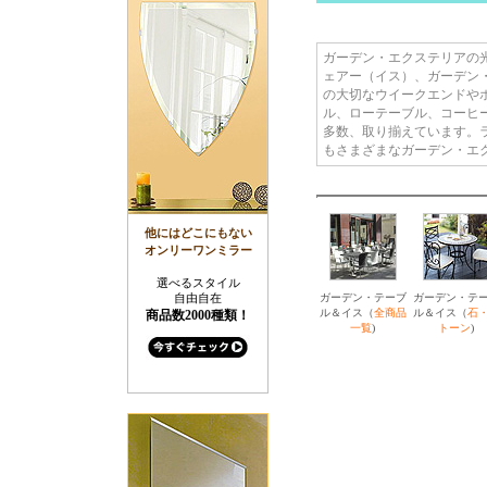
ガーデン・エクステリアの
ェアー（イス）、ガーデン
の大切なウイークエンドや
ル、ローテーブル、コーヒ
多数、取り揃えています。
もさまざまなガーデン・エ
他にはどこにもない
オンリーワンミラー
選べるスタイル
ガーデン・テーブ
ガーデン・テ
自由自在
ル＆イス（
全商品
ル＆イス（
石
商品数2000種類！
一覧
)
トーン
)