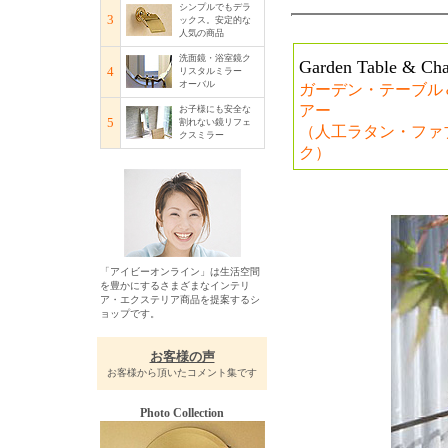
シンプルでもデラ
3
ックス。安定的な
人気の商品
洗面鏡・浴室鏡ク
Garden Table & Cha
4
リスタルミラー
オーバル
ガーデン・テーブル
アー
お子様にも安全な
5
割れない鏡リフェ
（人工ラタン・ファ
クスミラー
ク）
「アイビーオンライン」は生活空間
を豊かにするさまざまなインテリ
ア・エクステリア商品を提案するシ
ョップです。
お客様の声
お客様から頂いたコメント集です
Photo Collection