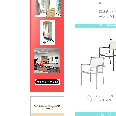
す。
素材感を生
ーンに心地
▽ ガーデ
ガーデン・チェアー（椅
ス）：aUlumsSc
CRYSTAL MIRROR
シリーズ
△ ガー