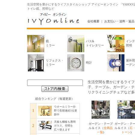
生活空間を豊かにするライフスタイルショップ アイビーオンライン 「YAHO
トイレ鏡、照明など
会社概要
｜
お支払い・送料・返品
鏡
バス&
インテ
ミラー
トイレタリー
照明
リフェクス・
屋外照
時計
ミラー
ーデン
生活空間を豊かにするライフ
子、テーブル、ガーデン・テ
リクライニングチェアなど多
総合ランキング（毎週更新）
ウオールミラー分
1
野で長期連続1位更
新中
天板も棚板も透明
ガーデン・テーブ
ガーデン・テ
2
ガラス。空間を
ル＆イス（
全商品
ル＆イス（
石
広々使えます
一覧
)
トーン
)