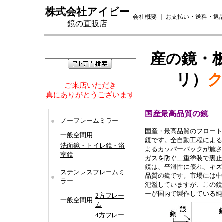
株式会社アイビー
会社概要
｜
お支払い・送料・返
鏡の直販店
産の鏡・
リ）
ご来店いただき
真にありがとうございます
国産最高品質の鏡
●
ノーフレームミラー
国産・最高品質のフロート
一般空間用
鏡です。全自動工程による
洗面鏡・トイレ鏡・浴
よるカッパーバックが施さ
室鏡
ガスを防ぐ二重塗装で裏止
鏡は、平滑性に優れ、キズ
ステンレスフレームミ
品質の鏡です。市場には中
●
ラー
氾濫していますが、この鏡
ーが国内で製作している純
2方フレー
一般空間用
ム
4方フレー