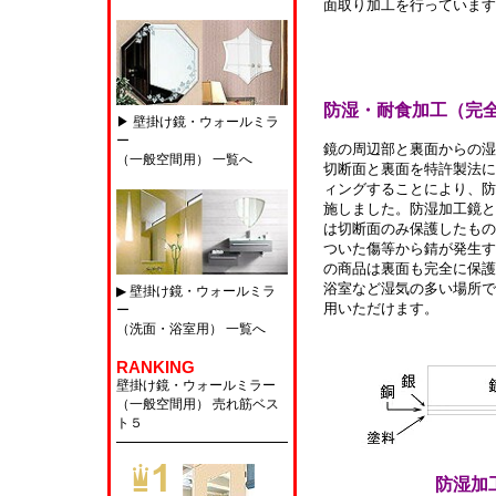
面取り加工を行っています
防湿・耐食加工（完
▶ 壁掛け鏡・ウォールミラ
ー
鏡の周辺部と裏面からの湿
（一般空間用） 一覧へ
切断面と裏面を特許製法に
ィングすることにより、防
施しました。防湿加工鏡と
は切断面のみ保護したもの
ついた傷等から錆が発生す
の商品は裏面も完全に保護
浴室など湿気の多い場所で
▶ 壁掛け鏡・ウォールミラ
用いただけます。
ー
（洗面・浴室用） 一覧へ
RANKING
壁掛け鏡・ウォールミラー
（一般空間用）
売れ筋ベス
ト５
防湿加