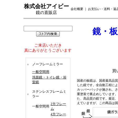
株式会社アイビー
会社概要
｜
お支払い・送料・返
鏡の直販店
鏡
・
板
ご来店いただき
真にありがとうございます
●
ノーフレームミラー
買
一般空間用
洗面鏡・トイレ鏡・浴
国産の板鏡は、国産最高品質
室鏡
した鏡です。全自動工程によ
カッパーバックが施され、さ
ステンレスフレームミ
●
重塗装で裏止めしています。
ラー
た、高品質の鏡です。最近、
えていますが、この商品は国
2方フレー
一般空間用
ム
4方フレー