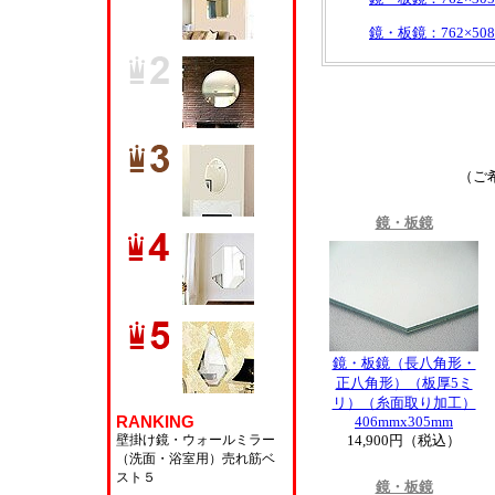
鏡・板鏡：762×508
（ご
鏡・板鏡
鏡・板鏡（長八角形・
正八角形）（板厚5ミ
リ）（糸面取り加工）
RANKING
406mmx305mm
壁掛け鏡・ウォールミラー
14,900円（税込）
（洗面・浴室用）
売れ筋ベ
スト５
鏡・板鏡