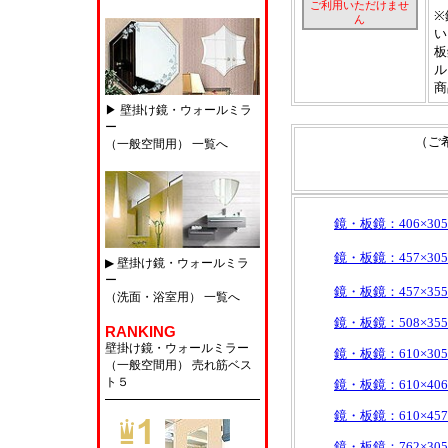
ご利用いただけませ
※
ん
い
板
ル
商
▶ 壁掛け鏡・ウォールミラ
ー
（ご
（一般空間用） 一覧へ
鏡・板鏡：406×305
鏡・板鏡：457×305
▶ 壁掛け鏡・ウォールミラ
ー
鏡・板鏡：457×355
（洗面・浴室用） 一覧へ
鏡・板鏡：508×355
RANKING
壁掛け鏡・ウォールミラー
鏡・板鏡：610×305
（一般空間用）
売れ筋ベス
ト５
鏡・板鏡：610×406
鏡・板鏡：610×457
鏡・板鏡：762×305