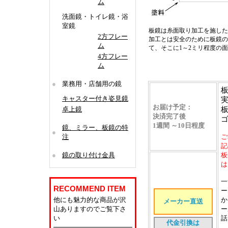
ム
洗面鏡・トイレ鏡・浴
室鏡
板鏡は糸面取り加工を施した
2方フレー
加工とは安全のために板鏡の
ム
て、そこに1～2ミリ程度の
4方フレー
ム
●
業務用・店舗用の鏡
キャスター付き姿見鏡
お届け予定
：
卓上鏡
決済完了後
1週間 ～10日程度
鏡、ミラー、板鏡の特
●
注
ご
記
●
鏡の取り付け金具
板
は
一
RECOMMEND ITEM
ー
他にも魅力的な商品が沢
か
メーカー直送
山ありますのでご覧下さ
ー
い
話
代金引換は