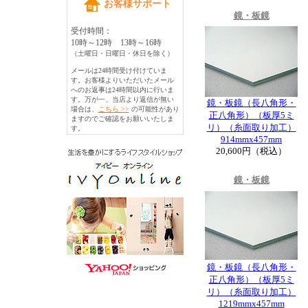
お客様サポート
鏡・板鏡
受付時間：
10時～12時 13時～16時
（土曜日・日曜日・休日を除く）
メールは24時間受け付けていま
す。お客様よりいただいたメール
へのお返事は24時間以内に行いま
す。万が一、当店より返信が無い
鏡・板鏡（長八角形・
場合は、
こちら >>
の可能性があり
正八角形）（板厚5ミ
ますのでご確認をお願いいたしま
リ）（糸面取り加工）
す。
914mmx457mm
20,600円（税込）
鏡・板鏡
鏡・板鏡（長八角形・
正八角形）（板厚5ミ
リ）（糸面取り加工）
1219mmx457mm