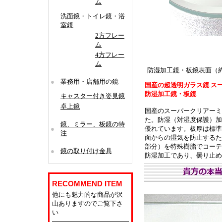
ム
洗面鏡・トイレ鏡・浴
室鏡
2方フレー
ム
4方フレー
ム
防湿加工鏡・板鏡表面（約
●
業務用・店舗用の鏡
国産の超透明ガラス鏡 ス
防湿加工鏡・板鏡
キャスター付き姿見鏡
卓上鏡
国産のスーパークリアーミ
た。防湿（対湿度保護）加
鏡、ミラー、板鏡の特
●
優れています。板厚は標準
注
面からの湿気を防止するた
部分）を特殊樹脂でコーテ
●
鏡の取り付け金具
防湿加工であり、曇り止め
RECOMMEND ITEM
他にも魅力的な商品が沢
山ありますのでご覧下さ
い