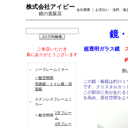
株式会社アイビー
会社概要
｜
お支払い・送料・返
鏡の直販店
鏡
・
超透明ガラス鏡
ご来店いただき
真にありがとうございます
●
ノーフレームミラー
買
一般空間用
この鏡・板鏡は約15
洗面鏡・トイレ鏡・浴
です。クリスタルカッ
室鏡
この部分に光があたる
を高め、居住空間をよ
ステンレスフレームミ
●
ラー
2方フレー
一般空間用
ム
4方フレー