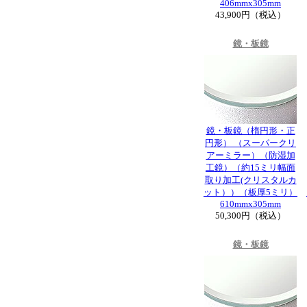
406mmx305mm
43,900円（税込）
鏡・板鏡
鏡・板鏡（楕円形・正
円形） （スーパークリ
アーミラー）（防湿加
工鏡）（約15ミリ幅面
取り加工(クリスタルカ
ット））（板厚5ミリ）
610mmx305mm
50,300円（税込）
鏡・板鏡