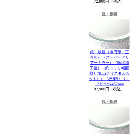
72,900円（税込）
鏡・板鏡
鏡・板鏡（楕円形・正
円形） （スーパークリ
アーミラー）（防湿加
工鏡）（約15ミリ幅面
取り加工(クリスタルカ
ット））（板厚5ミリ）
1219mmx457mm
92,900円（税込）
鏡・板鏡