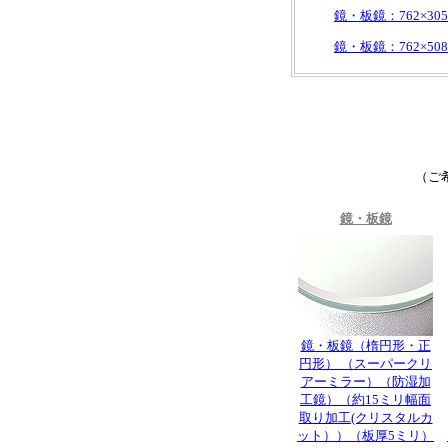
鏡・板鏡：762×305
鏡・板鏡：762×508
（ご
鏡・板鏡
鏡・板鏡（楕円形・正
円形） （スーパークリ
アーミラー）（防湿加
工鏡）（約15ミリ幅面
取り加工(クリスタルカ
ット））（板厚5ミリ）