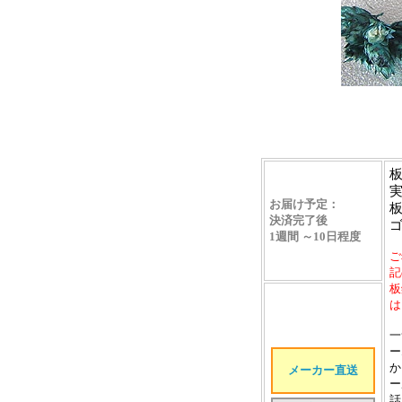
お届け予定
：
決済完了後
1週間 ～10日程度
ご
記
板
は
一
ー
か
メーカー直送
ー
話