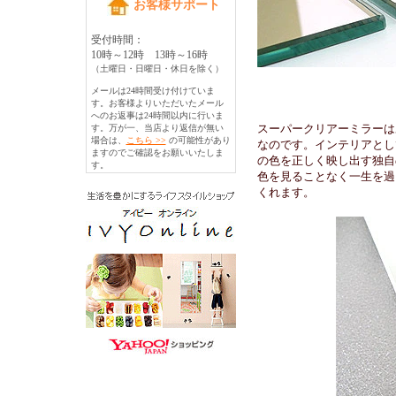
お客様サポート
受付時間：
10時～12時 13時～16時
（土曜日・日曜日・休日を除く）
メールは24時間受け付けていま
す。お客様よりいただいたメール
へのお返事は24時間以内に行いま
スーパークリアーミラーは
す。万が一、当店より返信が無い
場合は、
こちら >>
の可能性があり
なのです。インテリアとし
ますのでご確認をお願いいたしま
の色を正しく映し出す独自
す。
色を見ることなく一生を過
くれます。