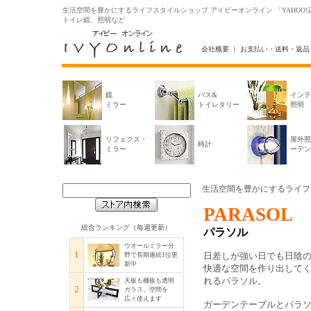
生活空間を豊かにするライフスタイルショップ アイビーオンライン 「YAHO
トイレ鏡、照明など
会社概要
｜
お支払い・送料・返品
鏡
バス&
インテ
ミラー
トイレタリー
照明
リフェクス・
屋外照
時計
ミラー
ーデン
生活空間を豊かにするライフ
PARASOL
総合ランキング（毎週更新）
パラソル
ウオールミラー分
1
日差しが強い日でも日陰
野で長期連続1位更
新中
快適な空間を作り出して
れるパラソル。
天板も棚板も透明
2
ガラス。空間を
広々使えます
ガーデンテーブルとパラ