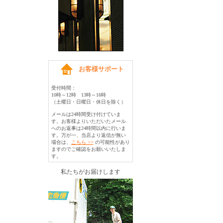
お客様サポート
受付時間：
10時～12時 13時～16時
（土曜日・日曜日・休日を除く）
メールは24時間受け付けていま
す。お客様よりいただいたメール
へのお返事は24時間以内に行いま
す。万が一、当店より返信が無い
場合は、
こちら >>
の可能性があり
ますのでご確認をお願いいたしま
す。
私たちがお届けします