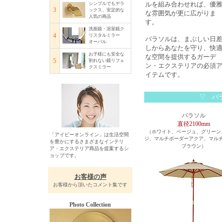
ルを組み合わせれば、優
シンプルでもデラ
3
ックス。安定的な
な雰囲気が更に広がりま
人気の商品
す。
洗面鏡・浴室鏡ク
4
リスタルミラー
パラソルは、まぶしい日
オーバル
しからあなたを守り、快
お子様にも安全な
な空間を提供するガーデ
5
割れない鏡リフェ
ン・エクステリアの必須
クスミラー
イテムです。
▽ パ
パラソル
直径2100mm
（ホワイト、ベージュ、グリーン
「アイビーオンライン」は生活空間
ジ、マルチボーダーアクア、マル
を豊かにするさまざまなインテリ
ブラウン）
ア・エクステリア商品を提案するシ
ョップです。
お客様の声
お客様から頂いたコメント集です
Photo Collection