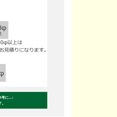
に...♪
す。