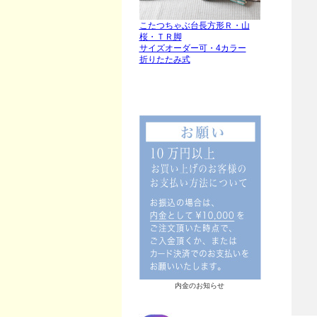
こたつちゃぶ台長方形Ｒ・山
桜・ＴＲ脚
サイズオーダー可・4カラー
折りたたみ式
内金のお知らせ