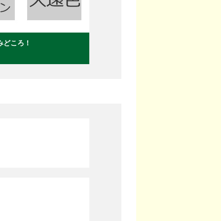
みどころ！
。