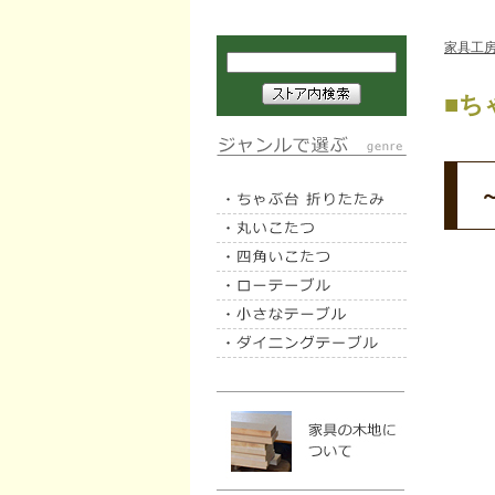
家具工
■ち