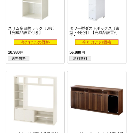
スリム多目的ラック〔3段〕
タワー型ダストボックス〔縦
【完成品設置付き】
型・4分別〕【完成品設置付
き】
10,980
56,980