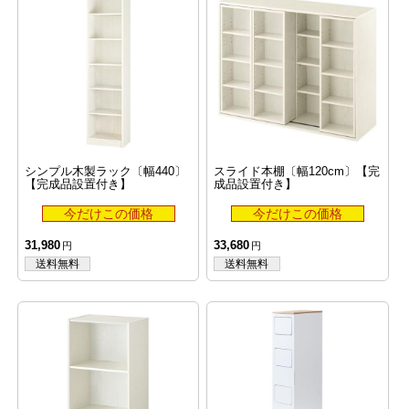
シンプル木製ラック〔幅440〕
スライド本棚〔幅120cm〕【完
【完成品設置付き】
成品設置付き】
31,980
33,680