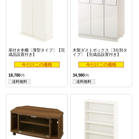
扉付き本棚〔薄型タイプ〕【完
木製ダストボックス〔3分別タ
成品設置付き】
イプ〕【完成品設置付き】
18,780
34,980