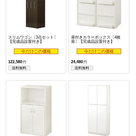
スリムワゴン〔3点セット〕
扉付きカラーボックス〔4枚
【完成品設置付き】
扉〕【完成品設置付き】
122,580
24,480