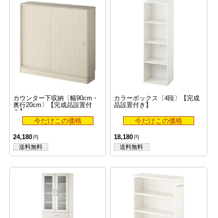
カウンター下収納〔幅90cm・
カラーボックス〔4段〕【完成
奥行20cm〕【完成品設置付
品設置付き】
き】
24,180
18,180