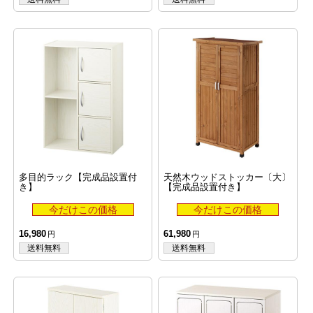
多目的ラック【完成品設置付
天然木ウッドストッカー〔大〕
き】
【完成品設置付き】
16,980
61,980