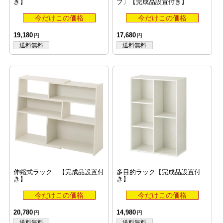
き】
プ〕【完成品設置付き】
19,180
17,680
伸縮式ラック 【完成品設置付
多目的ラック【完成品設置付
き】
き】
20,780
14,980