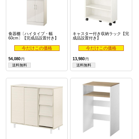
食器棚〔ハイタイプ・幅
キャスター付き収納ラック【完
60cm〕【完成品設置付き】
成品設置付き】
54,080
13,980