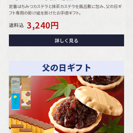
定番はちみつカステラと抹茶カステラを風呂敷に包み､父の日ギ
フト専用の掛け紙を掛けたお手頃ギフト。
3,240
円
送料込
詳しく見る