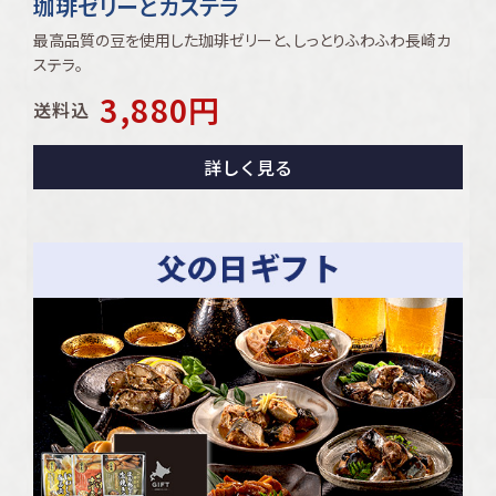
珈琲ゼリーとカステラ
最高品質の豆を使用した珈琲ゼリーと､しっとりふわふわ長崎カ
ステラ｡
3,880
円
送料込
詳しく見る