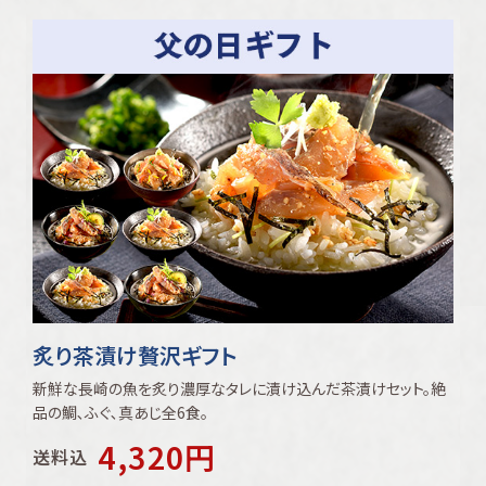
炙り茶漬け贅沢ギフト
新鮮な長崎の魚を炙り濃厚なタレに漬け込んだ茶漬けセット。絶
品の鯛､ふぐ､真あじ全6食。
4,320
円
送料込