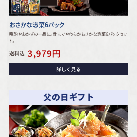
おさかな惣菜6パック
晩酌やおかずの一品に｡骨までやわらかおさかな惣菜6パックセッ
ト｡
3,979
円
送料込
詳しく見る