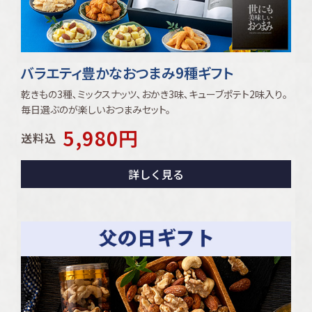
バラエティ豊かなおつまみ9種ギフト
乾きもの3種､ミックスナッツ､おかき3味､キューブポテト2味入り｡
毎日選ぶのが楽しいおつまみセット。
5,980
円
送料込
詳しく見る