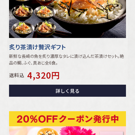
炙り茶漬け贅沢ギフト
新鮮な長崎の魚を炙り濃厚なタレに漬け込んだ茶漬けセット。絶
品の鯛､ふぐ､真あじ全6食。
4,320
円
送料込
詳しく見る