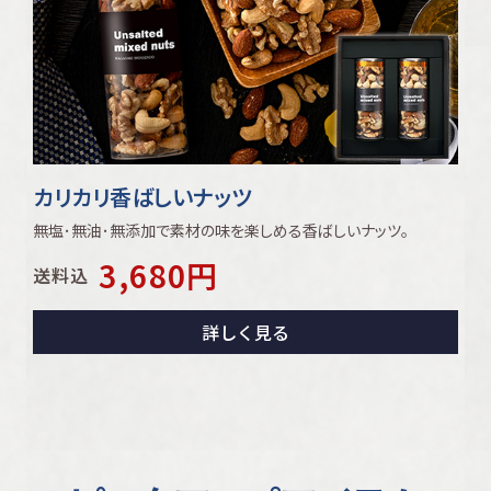
カリカリ香ばしいナッツ
無塩･無油･無添加で素材の味を楽しめる香ばしいナッツ｡
3,680
円
送料込
詳しく見る