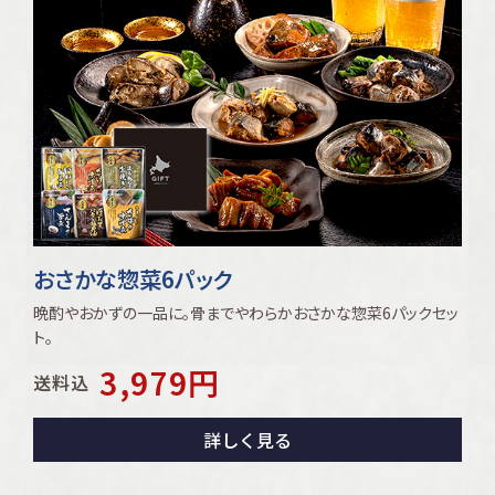
おさかな惣菜6パック
晩酌やおかずの一品に｡骨までやわらかおさかな惣菜6パックセッ
ト｡
3,979
円
送料込
詳しく見る