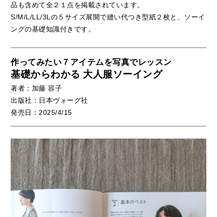
品も含めて全２１点を掲載されています。
S/M/L/LL/3Lの５サイズ展開で縫い代つき型紙２枚と、ソーイ
ングの基礎知識付きです。
作ってみたい７アイテムを写真でレッスン
基礎からわかる 大人服ソーイング
著者：加藤 容子
出版社：日本ヴォーグ社
発売日：2025/4/15