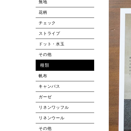
無地
花柄
チェック
ストライプ
ドット・水玉
その他
種類
帆布
キャンバス
ガーゼ
リネンワッフル
リネンウール
その他