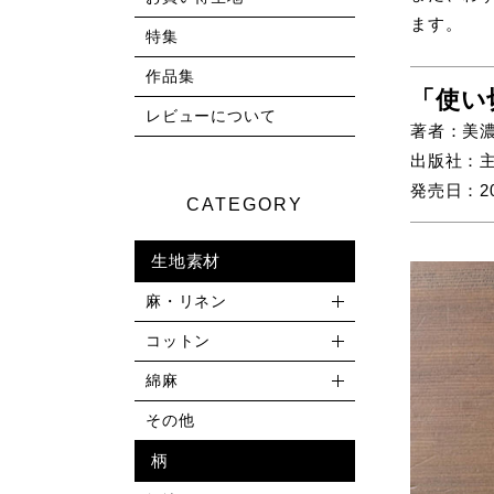
ます。
特集
作品集
「使い
レビューについて
著者：美
出版社：
発売日：202
CATEGORY
生地素材
麻・リネン
コットン
綿麻
その他
柄