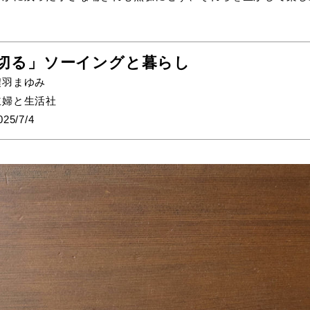
切る」ソーイングと暮らし
濃羽まゆみ
主婦と生活社
5/7/4