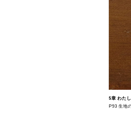
5章 わた
P93 生