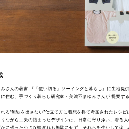
載
ゆみさんの著書 『「使い切る」ソーイングと暮らし』に生地提
家に住む、手づくり暮らし研究家・美濃羽まゆみさんが 提案す
られる“無駄を出さない”仕立て方に着想を得て考案されたレシ
ありながら工夫の詰まったデザインは、日常に寄り添い、着る人
ずかに残った小さな端ぎれも無駄にせず、それらを生かして楽し