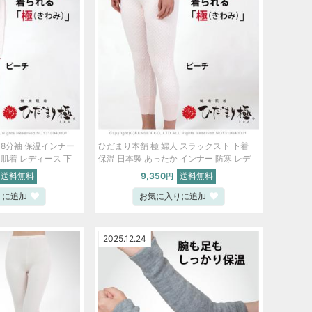
 8分袖 保温インナー
ひだまり本舗 極 婦人 スラックス下 下着
 肌着 レディース 下
保温 日本製 あったか インナー 防寒 レデ
ジュ ピーチ【S】
ィース S M L LL ページュ ピーチ【S】
送料無料
9,350
送料無料
円
ski5004-bob
りに追加
お気に入りに追加
2025.12.24