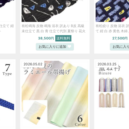
未仕立て 紺
有松鳴海 反物 鳴海 浴衣 訳あり B反 高級
有松絞り 反物 浴衣 訳
-
未仕立て 黒 白 青 仕立て代別 夏祭り 花火
て 紺 白 赤 黄色 木綿 
大会 spo8578-emba77
emba45 【新品】
38,500
送料無料
27,500
円
円
お気に入りに追加
お気に入
2026.05.02
2026.03.25