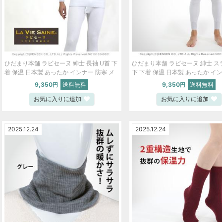
ひだまり本舗 ラビセーヌ 紳士 長袖 U首 下
ひだまり本舗 ラビセーヌ 紳士 
着 保温 日本製 あったか インナー 防寒 メ
下 下着 保温 日本製 あったか イ
ンズ S M L LL グレー【S】 ski5005-bob
寒 メンズ S M L LL グレー【S】 s
9,350
送料無料
9,350
送料無料
円
円
bob
お気に入りに追加
お気に入りに追加
2025.12.24
2025.12.24