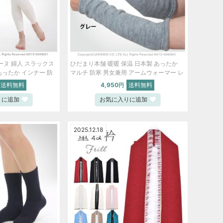
ーヌ 婦人 スラックス
ひだまり本舗 暖暖 保温 日本製 あったか
あったか インナー 防
マルチ 防寒 男女兼用 アームウォーマー レ
S】 ski5008-bob
ッグウォーマー 手首 足首 ひざ サポーター
送料無料
4,950
送料無料
円
【S】 ski5013-bob
りに追加
お気に入りに追加
2025.12.18