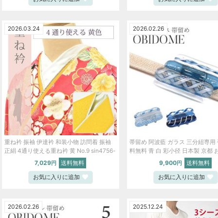
2026.03.24
2026.02.26
重ね衿 振袖 伊達衿 和装小物 訪問着 振袖
帯留め 阿波藍 ガラス 三分紐専用 
正絹 4通り使える重ね衿 黄 No.9 sin4756-
料無料 青 白 彩小径 日本製 京都
kim
シンプル 夏 新品 ski0032-bob18
7,029
送料無料
9,900
送料無料
円
円
お気に入りに追加
お気に入りに追加
2026.02.26
2025.12.24