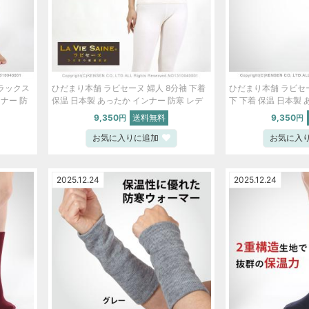
スラックス
ひだまり本舗 ラビセーヌ 婦人 8分袖 下着
ひだまり本舗 ラビセ
ンナー 防
保温 日本製 あったか インナー 防寒 レデ
下 下着 保温 日本製 
ki5006-
ィース S M L LL ピーチ【S】 ski5007-
寒 S M L LL ピーチ【
9,350
送料無料
9,350
円
円
bob
お気に入りに追加
お気に入
2025.12.24
2025.12.24