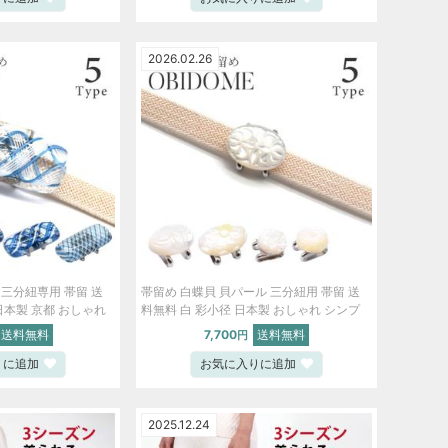
2026.02.26
 三分紐専用 帯留 送
帯留め 白蝶貝 貝パール 三分紐用 帯留 送
日本製 京都 おしゃれ
料無料 白 彩小径 日本製 おしゃれ シンプ
030-bob16
ル 小さめ 和装 新品 ski0034-bob14
送料無料
7,700
送料無料
円
りに追加
お気に入りに追加
2025.12.24