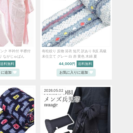
ピンク 半衿付 半襟付
有松絞り 反物 浴衣 短尺 訳あり B反 高級
ポリ ながじゅばん
未仕立て グレー 白 赤 黄色 木綿 夏
spo8574-emba84 【新品】
送料無料
44,000
送料無料
円
りに追加
お気に入りに追加
2026.05.02