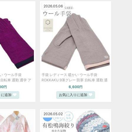
2026.05.06
い ウール手袋
手袋 レディース 暖かい ウール手袋
寒 自転車 通勤 通学 ア
ROKKAKU 9薄グレー 防寒 自転車 通勤 通
山 キャンプ 散歩
学 アウトドア スポーツ 登山 キャンプ 散
00
6,600
円
円
歩 skg0190-bob15
りに追加
お気に入りに追加
2026.05.02