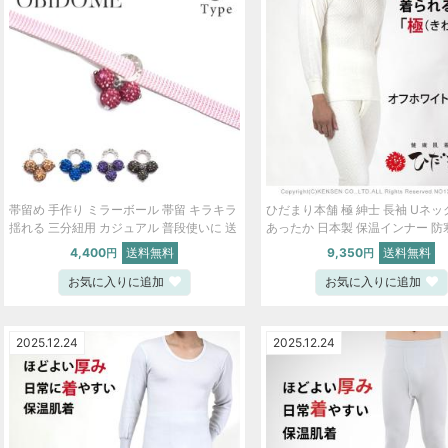
帯留め 手作り ミラーボール 帯留 キラキラ
ひだまり本舗 極 紳士 長袖 Uネッ
揺れる 三分紐用 カジュアル 普段使いに 送
あったか 日本製 保温インナー 防
料無料 青 赤 黄 新品 ski0033-bob08
下着 S M L LL 白 グレー【S】 ski
4,400
送料無料
9,350
送料無料
円
円
bob
お気に入りに追加
お気に入りに追加
2025.12.24
2025.12.24