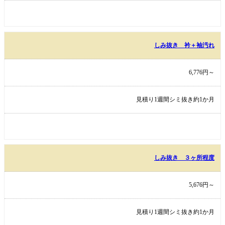
しみ抜き 衿＋袖汚れ
6,776円～
見積り1週間シミ抜き約1か月
しみ抜き ３ヶ所程度
5,676円～
見積り1週間シミ抜き約1か月