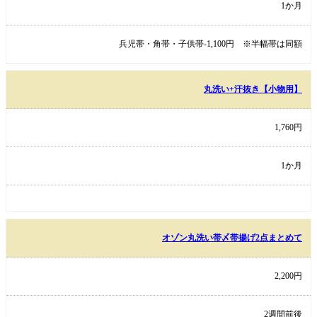
1か月
兵児帯・角帯・子供帯-1,100円 ※半幅帯は同額
丸洗い+汗抜き【小物用】
1,760円
1か月
オゾン丸洗い帯〆帯揚げ2点まとめて
2,200円
2週間前後