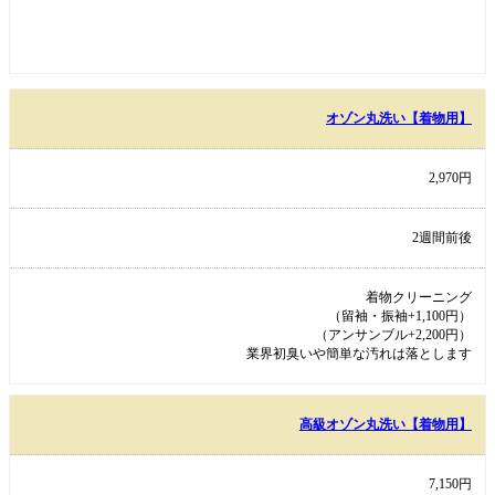
オゾン丸洗い【着物用】
2,970円
2週間前後
着物クリーニング
（留袖・振袖+1,100円）
（アンサンブル+2,200円）
業界初臭いや簡単な汚れは落とします
高級オゾン丸洗い【着物用】
7,150円