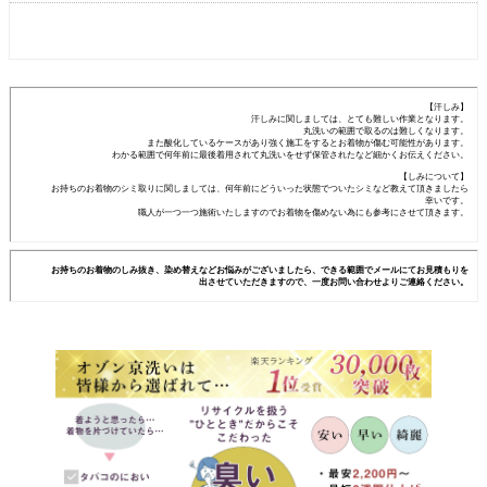
【汗しみ】
汗しみに関しましては、とても難しい作業となります。
丸洗いの範囲で取るのは難しくなります。
また酸化しているケースがあり強く施工をするとお着物が傷む可能性があります。
わかる範囲で何年前に最後着用されて丸洗いをせず保管されたなど細かくお伝えください。
【しみについて】
お持ちのお着物のシミ取りに関しましては、何年前にどういった状態でついたシミなど教えて頂きましたら
幸いです。
職人が一つ一つ施術いたしますのでお着物を傷めない為にも参考にさせて頂きます。
お持ちのお着物のしみ抜き、染め替えなどお悩みがございましたら、できる範囲でメールにてお見積もりを
出させていただきますので、一度お問い合わせよりご連絡ください。