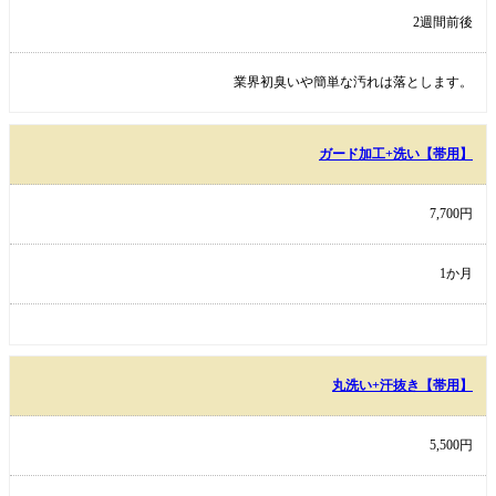
2週間前後
業界初臭いや簡単な汚れは落とします。
ガード加工+洗い【帯用】
7,700円
1か月
丸洗い+汗抜き【帯用】
5,500円