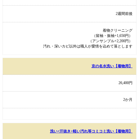
2週間前後
着物クリーニング
（留袖・振袖+1,650円）
（アンサンブル+2,200円）
汚れ・深いカビ以外は職人が愛情を込めて落とします
京の名水洗い【着物用】
26,400円
2か月
洗い+汗抜き+軽い汚れ等コミコミ洗い【着物用】