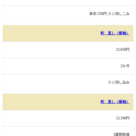
単衣-550円 スジ消しこみ
裄 直し（留袖）
12,650円
2か月
スジ消し込み
裄 直し（振袖）
12,100円
3週間前後