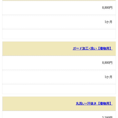
8,800円
1か月
ガード加工+洗い【着物用】
8,800円
1か月
丸洗い+汗抜き【着物用】
5,500円