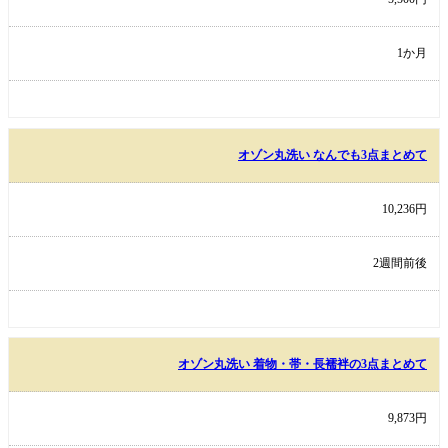
1か月
オゾン丸洗い なんでも3点まとめて
10,236円
2週間前後
オゾン丸洗い 着物・帯・長襦袢の3点まとめて
9,873円