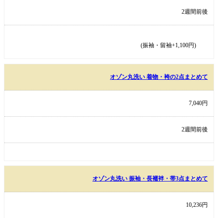
2週間前後
(振袖・留袖+1,100円)
オゾン丸洗い 着物・袴の2点まとめて
7,040円
2週間前後
オゾン丸洗い 振袖・長襦袢・帯3点まとめて
10,236円