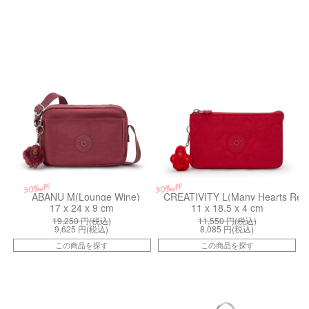
kiI70765FW
kiI85711HU
50%off
30%off
ABANU M(Lounge Wine)
CREATIVITY L(Many Hearts Red
17 x 24 x 9 cm
11 x 18.5 x 4 cm
19,250
円(税込)
11,550
円(税込)
9,625
円(税込)
8,085
円(税込)
この商品を探す
この商品を探す
kiI55011NW
kiI99161MP