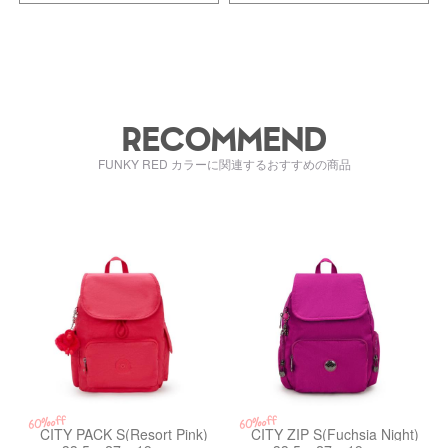
RECOMMEND
FUNKY RED カラーに関連するおすすめの商品
ki156351BN
kiI44307LE
60%off
60%off
CITY PACK S(Resort Pink)
CITY ZIP S(Fuchsia Night)