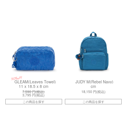
kiI41587DS
kiI9164A3A
50%off
GLEAM(Leaves Towel)
JUDY M(Rebel Navy)
11 x 18.5 x 8 cm
cm
7,590
円(税込)
18,150
円(税込)
3,795
円(税込)
この商品を探す
この商品を探す
kiI44933RA
kiI37354LM