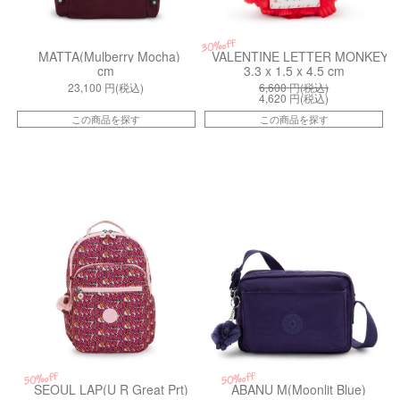
30%off
MATTA(Mulberry Mocha)
VALENTINE LETTER MONKEY(Le
cm
3.3 x 1.5 x 4.5 cm
23,100
円(税込)
6,600
円(税込)
4,620
円(税込)
この商品を探す
この商品を探す
kiI58166KZ
kiI70764GA
50%off
50%off
SEOUL LAP(U R Great Prt)
ABANU M(Moonlit Blue)