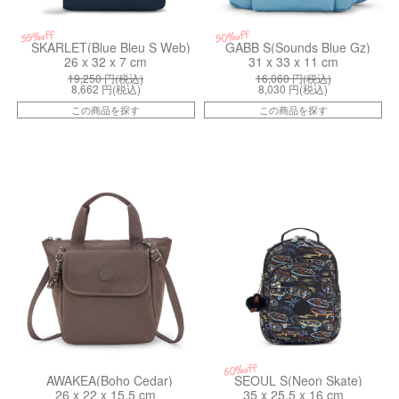
50%off
55%off
SKARLET(Blue Bleu S Web)
GABB S(Sounds Blue Gz)
26 x 32 x 7 cm
31 x 33 x 11 cm
19,250
円(税込)
16,060
円(税込)
8,662
円(税込)
8,030
円(税込)
この商品を探す
この商品を探す
kiI80535GG
kiI535771M
60%off
AWAKEA(Boho Cedar)
SEOUL S(Neon Skate)
26 x 22 x 15.5 cm
35 x 25.5 x 16 cm