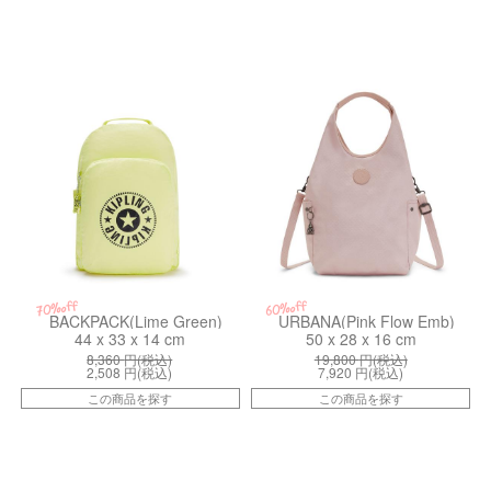
kiI721481U
kiI5750V34
70%off
60%off
BACKPACK(Lime Green)
URBANA(Pink Flow Emb)
44 x 33 x 14 cm
50 x 28 x 16 cm
8,360
円(税込)
19,800
円(税込)
2,508
円(税込)
7,920
円(税込)
この商品を探す
この商品を探す
kiI3042K78
kiIB8N374O