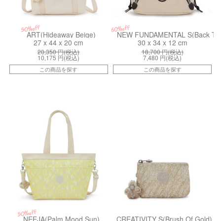
50%off
60%off
ART(Hideaway Beige)
NEW FUNDAMENTAL S(Back To 
27 x 44 x 20 cm
30 x 34 x 12 cm
20,350
円(税込)
18,700
円(税込)
10,175
円(税込)
7,480
円(税込)
この商品を探す
この商品を探す
kiI30784DP
ki152051KG
50%off
NEEJA(Palm Mood Sun)
CREATIVITY S(Brush Of Gold)