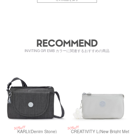
RECOMMEND
INVITING GR EMB カラーに関連するおすすめの商品
kiI6511R67
ki1309370P
50%off
50%off
KARLI(Denim Stone)
CREATIVITY L(New Bright Met)