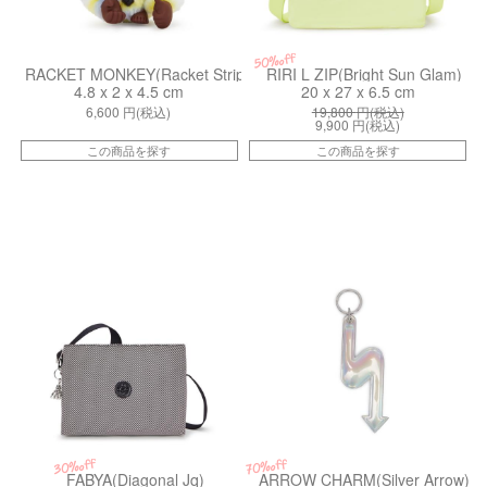
50%off
RACKET MONKEY(Racket Stripe)
RIRI L ZIP(Bright Sun Glam)
4.8 x 2 x 4.5 cm
20 x 27 x 6.5 cm
6,600
円(税込)
19,800
円(税込)
9,900
円(税込)
この商品を探す
この商品を探す
kiI98464SY
kiI36059SL
30%off
70%off
FABYA(Diagonal Jq)
ARROW CHARM(Silver Arrow)